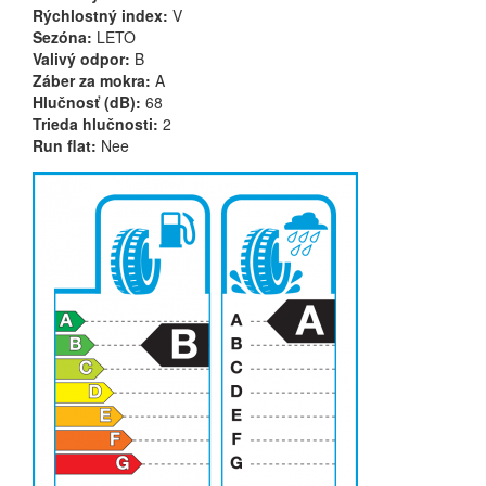
Rýchlostný index:
V
Sezóna:
LETO
Valivý odpor:
B
Záber za mokra:
A
Hlučnosť (dB):
68
Trieda hlučnosti:
2
Run flat:
Nee