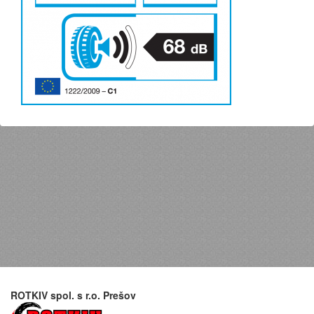
ROTKIV spol. s r.o. Prešov