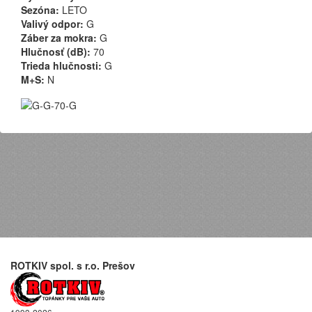
Sezóna:
LETO
Valivý odpor:
G
Záber za mokra:
G
Hlučnosť (dB):
70
Trieda hlučnosti:
G
M+S:
N
ROTKIV spol. s r.o. Prešov