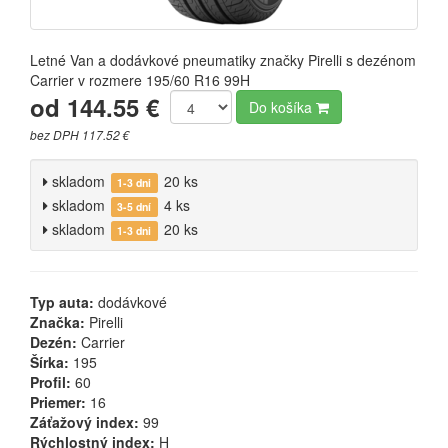
Letné Van a dodávkové pneumatiky značky Pirelli s dezénom
Carrier v rozmere 195/60 R16 99H
od 144.55 €
Do košíka
bez DPH 117.52 €
skladom
20 ks
1-3 dni
skladom
4 ks
3-5 dní
skladom
20 ks
1-3 dni
Typ auta:
dodávkové
Značka:
Pirelli
Dezén:
Carrier
Šírka:
195
Profil:
60
Priemer:
16
Záťažový index:
99
Rýchlostný index:
H