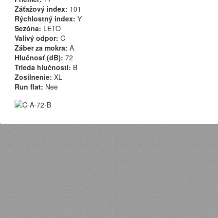
Záťažový index:
101
Rýchlostný index:
Y
Sezóna:
LETO
Valivý odpor:
C
Záber za mokra:
A
Hlučnosť (dB):
72
Trieda hlučnosti:
B
Zosilnenie:
XL
Run flat:
Nee