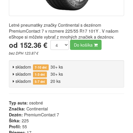
Letné pneumatiky značky Continental s dezénom
PremiumContact 7 v rozmere 225/55 R17 101Y . V našom
eShope si môžete vybrať z mnohých značiek a dezénov.
od 152.36 €
Do košíka
bez DPH 123.87 €
skladom
30+ ks
7-10 dní
skladom
30+ ks
1-3 dni
skladom
20 ks
5-7 dní
Typ auta:
osobné
Značka:
Continental
Dezén:
PremiumContact 7
Šírka:
225
Profil:
55
Priemer:
17