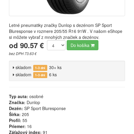
Letné pneumatiky značky Dunlop s dezénom SP Sport
Bluresponse v rozmere 205/55 R16 91W . V našom eShope
si môžete vybrať z mnohých značiek a dezénov.
od 90.57 €
Do košíka
bez DPH 73.63 €
skladom
30+ ks
1-3 dni
skladom
6 ks
1-3 dni
Typ auta:
osobné
Značka:
Dunlop
Dezén:
SP Sport Bluresponse
Šírka:
205
Profil:
55
Priemer:
16
Záťažový index:
91