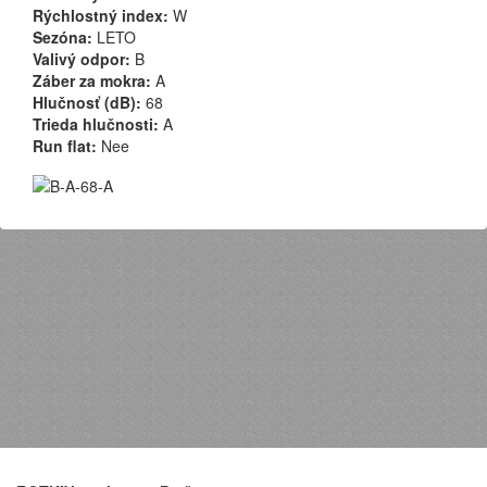
Rýchlostný index:
W
Sezóna:
LETO
Valivý odpor:
B
Záber za mokra:
A
Hlučnosť (dB):
68
Trieda hlučnosti:
A
Run flat:
Nee