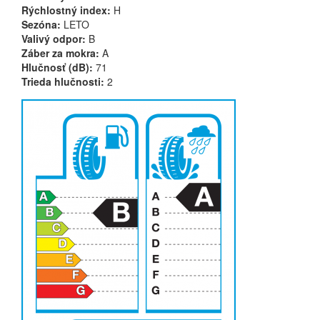
Rýchlostný index:
H
Sezóna:
LETO
Valivý odpor:
B
Záber za mokra:
A
Hlučnosť (dB):
71
Trieda hlučnosti:
2