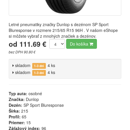
Letné pneumatiky značky Dunlop s dezénom SP Sport
Bluresponse v rozmere 215/65 R15 96H . V našom eShope
si môžete vybrať z mnohých značiek a dezénov.
od 111.69 €
Do košíka
bez DPH 90.80 €
skladom
4 ks
1-3 dni
skladom
4 ks
1-3 dni
Typ auta:
osobné
Značka:
Dunlop
Dezén:
SP Sport Bluresponse
Šírka:
215
Profil:
65
Priemer:
15
Záťažový index:
96