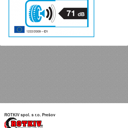
ROTKIV spol. s r.o. Prešov