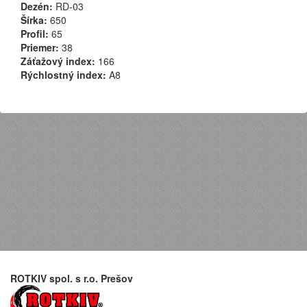
Dezén:
RD-03
Šírka:
650
Profil:
65
Priemer:
38
Záťažový index:
166
Rýchlostný index:
A8
ROTKIV spol. s r.o. Prešov