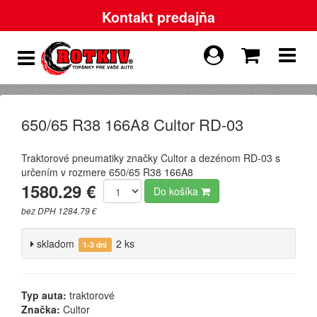
Kontakt predajňa
650/65 R38 166A8 Cultor RD-03
Traktorové pneumatiky značky Cultor a dezénom RD-03 s
určením v rozmere 650/65 R38 166A8
1580.29 €
Do košíka
bez DPH 1284.79 €
skladom
2 ks
1-3 dni
Typ auta:
traktorové
Značka:
Cultor