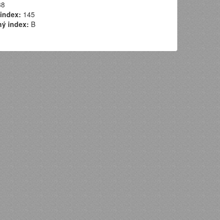
8
index:
145
ý index:
B