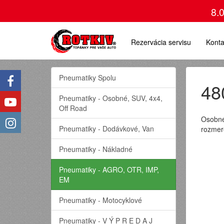
8.
Rezervácia servisu
Konta
Pneumatiky Spolu
48
Pneumatiky - Osobné, SUV, 4x4,
Off Road
Osobné
Pneumatiky - Dodávkové, Van
rozmer
Pneumatiky - Nákladné
Pneumatiky - AGRO, OTR, IMP,
EM
Pneumatiky - Motocyklové
Pneumatiky - V Ý P R E D A J