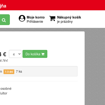
jňa
Moje konto
Nákupný košík
Prihlásenie
je prázdny
4 €
Do košíka
6.78 €
om
7 ks
1-3 dni
osobné
ultor
0