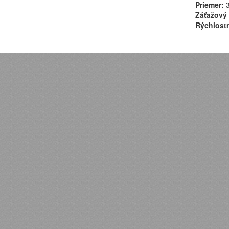
Priemer:
3
Záťažový 
Rýchlostn