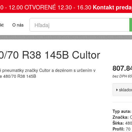
00 - 12.00 OTVORENÉ 12.30 - 16.30
Kontakt preda
kt
O nás
0/70 R38 145B Cultor
807.8
 pneumatiky značky Cultor a dezénom s určením v
e 480/70 R38 145B
bez DPH 65
sklad
Typ auta:
Značka:
C
Šírka:
48
Profil:
70