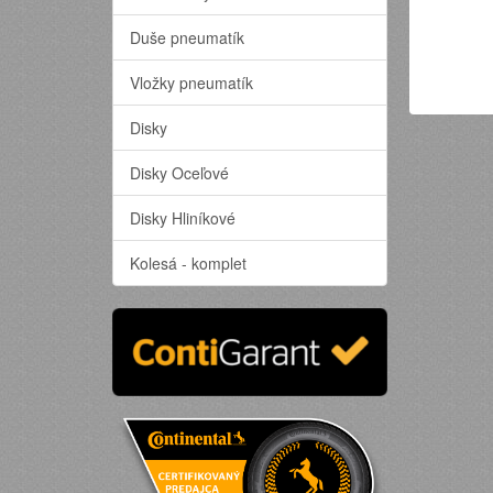
Duše pneumatík
Vložky pneumatík
Disky
Disky Oceľové
Disky Hliníkové
Kolesá - komplet