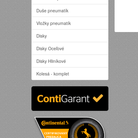
Duše pneumatík
Vložky pneumatík
Disky
Disky Oceľové
Disky Hliníkové
Kolesá - komplet