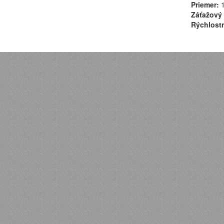
Priemer:
1
Záťažový 
Rýchlostn