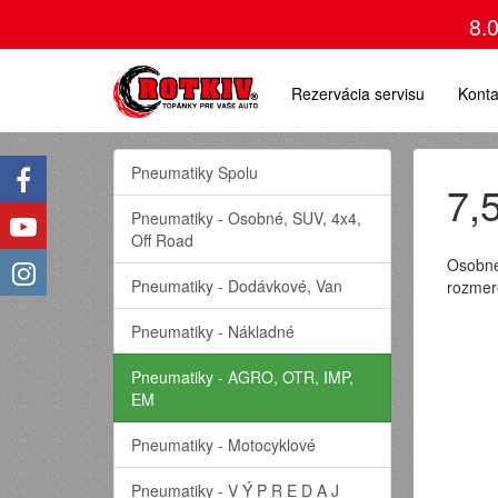
8.
Rezervácia servisu
Konta
Pneumatiky Spolu
7,
Pneumatiky - Osobné, SUV, 4x4,
Off Road
Osobné
Pneumatiky - Dodávkové, Van
rozmer
Pneumatiky - Nákladné
Pneumatiky - AGRO, OTR, IMP,
EM
Pneumatiky - Motocyklové
Pneumatiky - V Ý P R E D A J