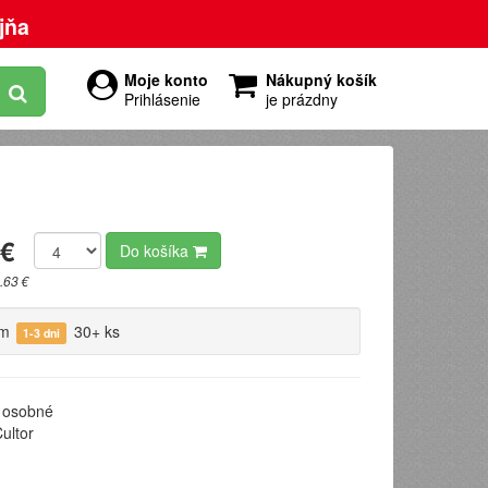
jňa
Moje konto
Nákupný košík
Prihlásenie
je prázdny
 €
Do košíka
.63 €
om
30+ ks
1-3 dni
osobné
ultor