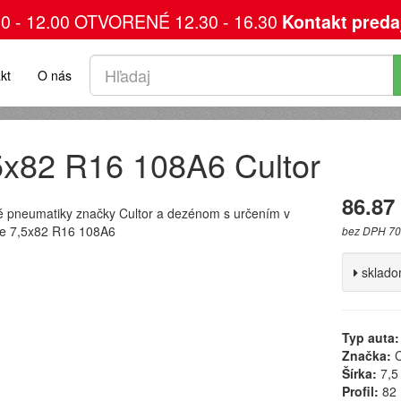
00 - 12.00 OTVORENÉ 12.30 - 16.30
Kontakt preda
kt
O nás
5x82 R16 108A6 Cultor
86.87
 pneumatiky značky Cultor a dezénom s určením v
e 7,5x82 R16 108A6
bez DPH 70
sklad
Typ auta:
Značka:
C
Šírka:
7,5
Profil:
82