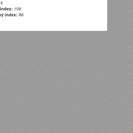
6
index:
108
ý index:
A6