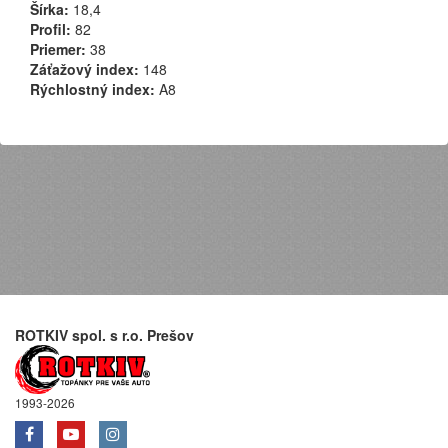
Šírka:
18,4
Profil:
82
Priemer:
38
Záťažový index:
148
Rýchlostný index:
A8
ROTKIV spol. s r.o. Prešov
1993-2026