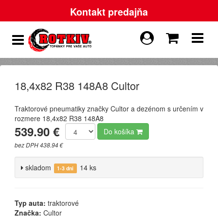
Kontakt predajňa
18,4x82 R38 148A8 Cultor
Traktorové pneumatiky značky Cultor a dezénom s určením v
rozmere 18,4x82 R38 148A8
539.90 €
Do košíka
bez DPH 438.94 €
skladom
14 ks
1-3 dni
Typ auta:
traktorové
Značka:
Cultor