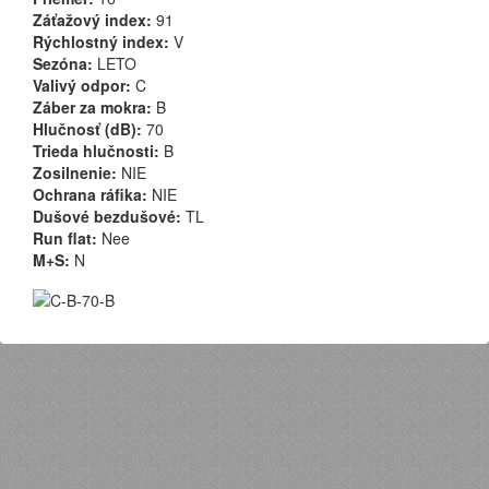
Záťažový index:
91
Rýchlostný index:
V
Sezóna:
LETO
Valivý odpor:
C
Záber za mokra:
B
Hlučnosť (dB):
70
Trieda hlučnosti:
B
Zosilnenie:
NIE
Ochrana ráfika:
NIE
Dušové bezdušové:
TL
Run flat:
Nee
M+S:
N