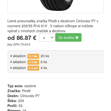
Letné pneumatiky značky Pirelli s dezénom Cinturato P7 v
rozmere 205/55 R16 91V . V našom eShope si môžete
vybrať z mnohých značiek a dezénov.
od 86.87 €
Do košíka
bez DPH 70.63 €
skladom
20 ks
5-7 dní
skladom
6 ks
2-3 dni
skladom
4 ks
2-4 dni
Typ auta:
osobné
Značka:
Pirelli
Dezén:
Cinturato P7
Šírka:
205
Profil:
55
Priemer:
16