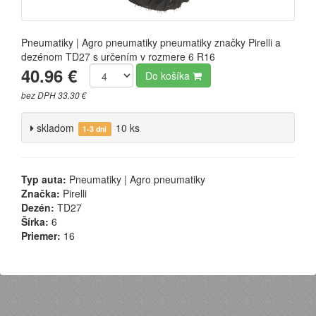
Pneumatiky | Agro pneumatiky pneumatiky značky Pirelli a
dezénom TD27 s určením v rozmere 6 R16
40.96 €
Do košíka
bez DPH 33.30 €
skladom
10 ks
1-3 dni
Typ auta:
Pneumatiky | Agro pneumatiky
Značka:
Pirelli
Dezén:
TD27
Šírka:
6
Priemer:
16