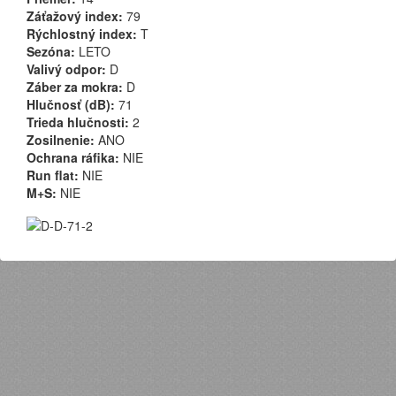
Záťažový index:
79
Rýchlostný index:
T
Sezóna:
LETO
Valivý odpor:
D
Záber za mokra:
D
Hlučnosť (dB):
71
Trieda hlučnosti:
2
Zosilnenie:
ANO
Ochrana ráfika:
NIE
Run flat:
NIE
M+S:
NIE