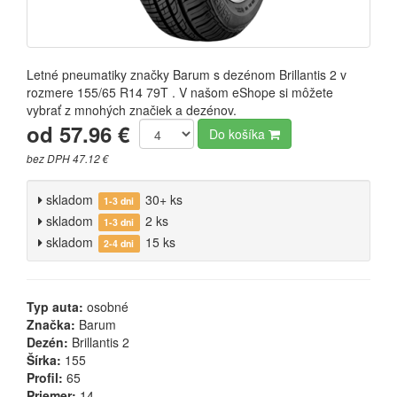
Letné pneumatiky značky Barum s dezénom Brillantis 2 v
rozmere 155/65 R14 79T . V našom eShope si môžete
vybrať z mnohých značiek a dezénov.
od 57.96 €
Do košíka
bez DPH 47.12 €
skladom
30+ ks
1-3 dni
skladom
2 ks
1-3 dni
skladom
15 ks
2-4 dni
Typ auta:
osobné
Značka:
Barum
Dezén:
Brillantis 2
Šírka:
155
Profil:
65
Priemer:
14