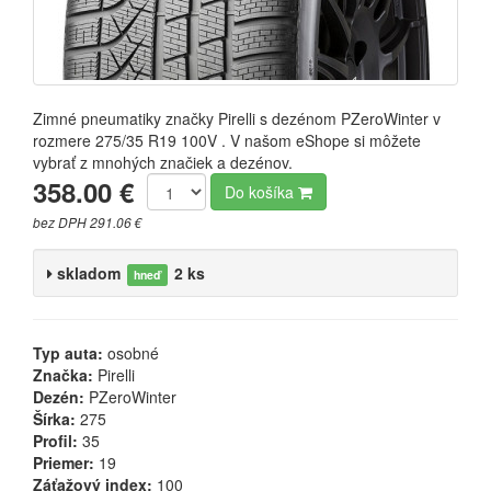
Zimné pneumatiky značky Pirelli s dezénom PZeroWinter v
rozmere 275/35 R19 100V . V našom eShope si môžete
vybrať z mnohých značiek a dezénov.
358.00 €
Do košíka
bez DPH 291.06 €
skladom
2 ks
hneď
Typ auta:
osobné
Značka:
Pirelli
Dezén:
PZeroWinter
Šírka:
275
Profil:
35
Priemer:
19
Záťažový index:
100