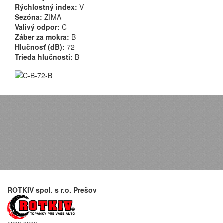
Rýchlostný index:
V
Sezóna:
ZIMA
Valivý odpor:
C
Záber za mokra:
B
Hlučnosť (dB):
72
Trieda hlučnosti:
B
ROTKIV spol. s r.o. Prešov