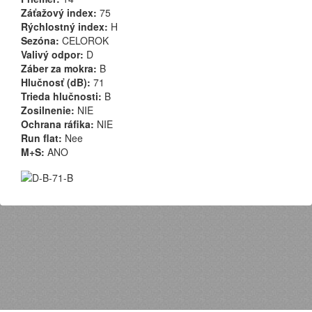
Záťažový index:
75
Rýchlostný index:
H
Sezóna:
CELOROK
Valivý odpor:
D
Záber za mokra:
B
Hlučnosť (dB):
71
Trieda hlučnosti:
B
Zosilnenie:
NIE
Ochrana ráfika:
NIE
Run flat:
Nee
M+S:
ANO