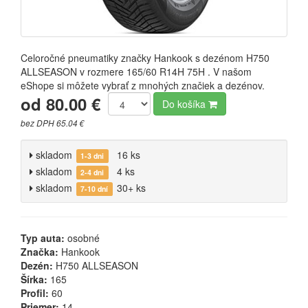
Celoročné pneumatiky značky Hankook s dezénom H750
ALLSEASON v rozmere 165/60 R14H 75H . V našom
eShope si môžete vybrať z mnohých značiek a dezénov.
od 80.00 €
Do košíka
bez DPH 65.04 €
skladom
16 ks
1-3 dni
skladom
4 ks
2-4 dni
skladom
30+ ks
7-10 dní
Typ auta:
osobné
Značka:
Hankook
Dezén:
H750 ALLSEASON
Šírka:
165
Profil:
60
Priemer:
14