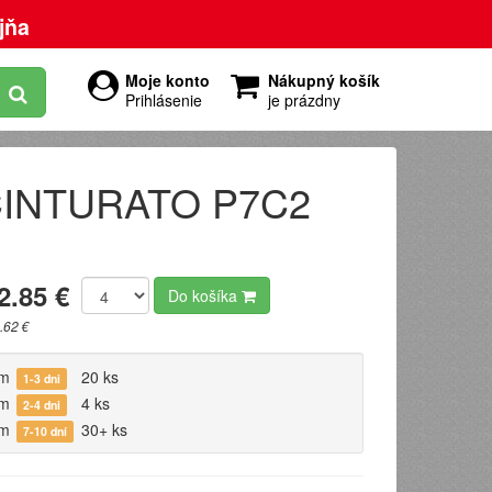
jňa
Moje konto
Nákupný košík
Prihlásenie
je prázdny
i CINTURATO P7C2
2.85 €
Do košíka
.62 €
om
20 ks
1-3 dni
om
4 ks
2-4 dni
om
30+ ks
7-10 dní