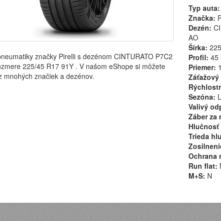
Typ auta:
Značka:
Pi
Dezén:
CI
AO
Šírka:
22
pneumatiky značky Pirelli s dezénom CINTURATO P7C2
Profil:
45
ozmere 225/45 R17 91Y . V našom eShope si môžete
Priemer:
1
 z mnohých značiek a dezénov.
Záťažový 
Rýchlostn
Sezóna:
L
Valivý od
Záber za 
Hlučnosť 
Trieda hl
Zosilneni
Ochrana r
Run flat:
M+S:
N