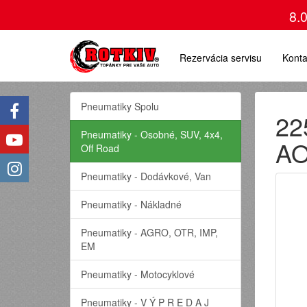
8.
Rezervácia servisu
Konta
Pneumatiky Spolu
22
Pneumatiky - Osobné, SUV, 4x4,
A
Off Road
Pneumatiky - Dodávkové, Van
Pneumatiky - Nákladné
Pneumatiky - AGRO, OTR, IMP,
EM
Pneumatiky - Motocyklové
Pneumatiky - V Ý P R E D A J