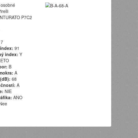
osobné
relli
NTURATO P7C2
5
7
index:
91
ý index:
Y
ETO
por:
B
mokra:
A
(dB):
68
učnosti:
A
e:
NIE
áfika:
ANO
Nee