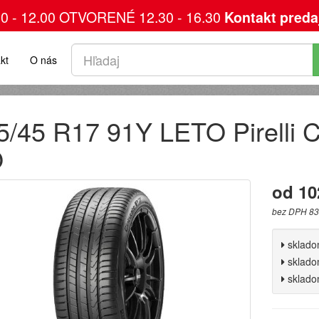
00 - 12.00 OTVORENÉ 12.30 - 16.30
Kontakt preda
kt
O nás
5/45 R17 91Y LETO Pirell
O
od 10
bez DPH 83
sklad
sklad
sklad