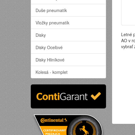
Duše pneumatík
Vložky pneumatík
Letné 
Disky
AO v r
vybrať
Disky Oceľové
Disky Hliníkové
Kolesá - komplet