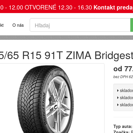
00 - 12.00 OTVORENÉ 12.30 - 16.30
Kontakt preda
kt
O nás
5/65 R15 91T ZIMA Bridges
od 77
bez DPH 62
sklad
sklad
sklad
Typ auta:
Značka:
B