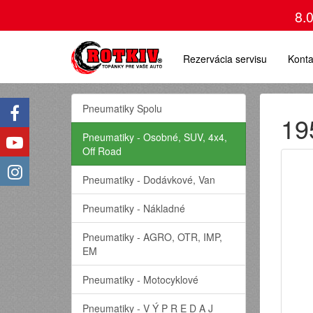
8.
Rezervácia servisu
Konta
Pneumatiky Spolu
19
Pneumatiky - Osobné, SUV, 4x4,
Off Road
Pneumatiky - Dodávkové, Van
Pneumatiky - Nákladné
Pneumatiky - AGRO, OTR, IMP,
EM
Pneumatiky - Motocyklové
Pneumatiky - V Ý P R E D A J