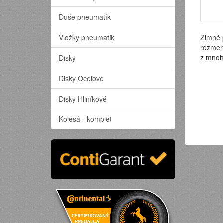
Duše pneumatík
Vložky pneumatík
Zimné 
rozmer
z mnoh
Disky
Disky Oceľové
Disky Hliníkové
Kolesá - komplet