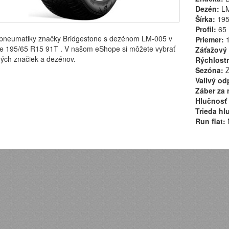
Dezén:
LM
Šírka:
19
Profil:
65
pneumatiky značky Bridgestone s dezénom LM-005 v
Priemer:
1
e 195/65 R15 91T . V našom eShope si môžete vybrať
Záťažový 
ých značiek a dezénov.
Rýchlostn
Sezóna:
Z
Valivý od
Záber za 
Hlučnosť 
Trieda hl
Run flat: