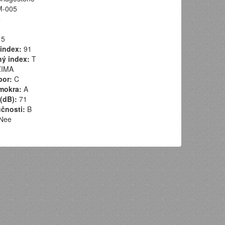
-005
5
5
index:
91
ý index:
T
IMA
por:
C
mokra:
A
(dB):
71
učnosti:
B
Nee