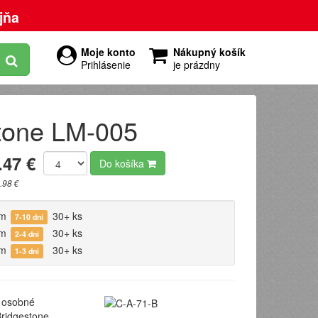
jňa
Moje konto
Nákupný košík
Prihlásenie
je prázdny
tone LM-005
.47 €
Do košíka
.98 €
om
30+ ks
7-10 dní
om
30+ ks
2-4 dni
om
30+ ks
1-3 dni
osobné
ridgestone