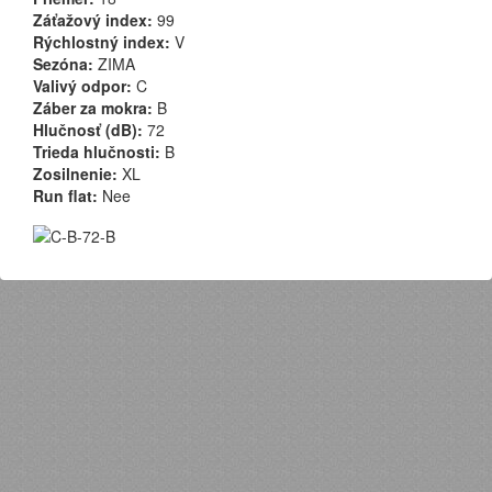
Záťažový index:
99
Rýchlostný index:
V
Sezóna:
ZIMA
Valivý odpor:
C
Záber za mokra:
B
Hlučnosť (dB):
72
Trieda hlučnosti:
B
Zosilnenie:
XL
Run flat:
Nee