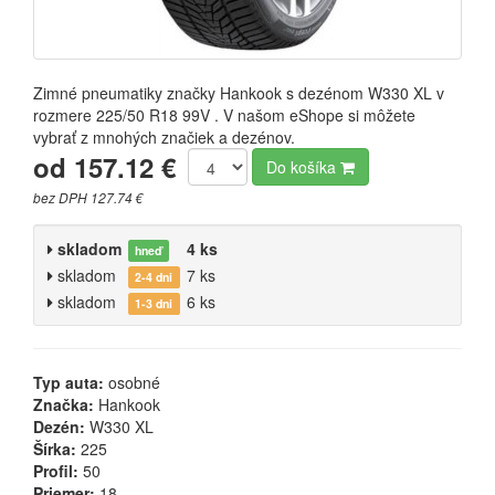
Zimné pneumatiky značky Hankook s dezénom W330 XL v
rozmere 225/50 R18 99V . V našom eShope si môžete
vybrať z mnohých značiek a dezénov.
od 157.12 €
Do košíka
bez DPH 127.74 €
skladom
4 ks
hneď
skladom
7 ks
2-4 dni
skladom
6 ks
1-3 dni
Typ auta:
osobné
Značka:
Hankook
Dezén:
W330 XL
Šírka:
225
Profil:
50
Priemer:
18