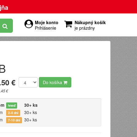
jňa
Moje konto
Nákupný košík
Prihlásenie
je prázdny
-B
.50 €
Do košíka
.45 €
om
30+ ks
hneď
om
30+ ks
2-4 dni
om
30+ ks
7-10 dní