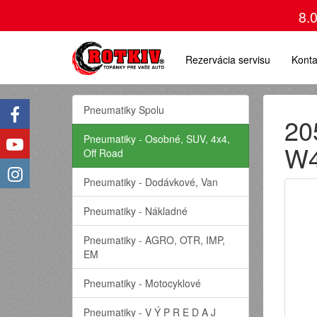
8.
Rezervácia servisu
Konta
Pneumatiky Spolu
20
Pneumatiky - Osobné, SUV, 4x4,
W4
Off Road
Pneumatiky - Dodávkové, Van
Pneumatiky - Nákladné
Pneumatiky - AGRO, OTR, IMP,
EM
Pneumatiky - Motocyklové
Pneumatiky - V Ý P R E D A J