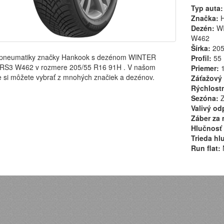
Typ auta:
Značka:
H
Dezén:
WI
W462
Šírka:
20
pneumatiky značky Hankook s dezénom WINTER
Profil:
55
RS3 W462 v rozmere 205/55 R16 91H . V našom
Priemer:
1
 si môžete vybrať z mnohých značiek a dezénov.
Záťažový 
Rýchlostn
Sezóna:
Z
Valivý od
Záber za 
Hlučnosť 
Trieda hl
Run flat: