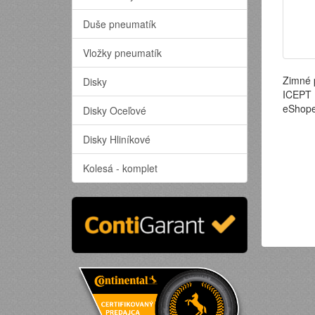
Duše pneumatík
Vložky pneumatík
Zimné 
Disky
ICEPT 
eShope
Disky Oceľové
Disky Hliníkové
Kolesá - komplet