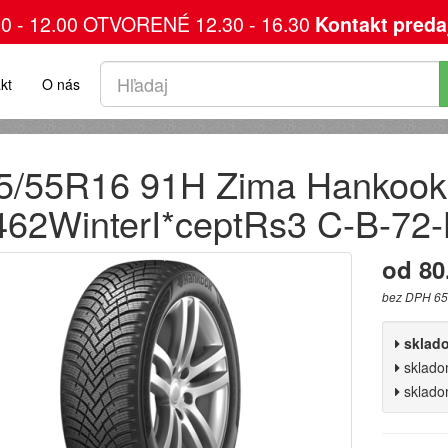
00 - 12.00 OTVORENÉ 12.30 - 16.30
Kontakt preda
kt
O nás
5/55R16 91H Zima Hankook
62WinterI*ceptRs3 C-B-72
od 80
bez DPH 65
sklad
sklad
sklad