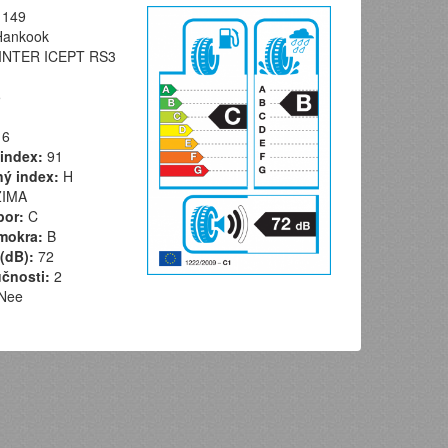
149
ankook
NTER ICEPT RS3
5
6
index:
91
ý index:
H
IMA
por:
C
mokra:
B
(dB):
72
učnosti:
2
Nee