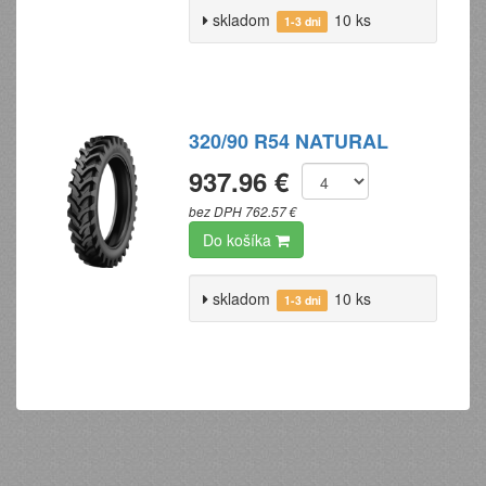
skladom
10 ks
1-3 dni
320/90 R54 NATURAL
937.96 €
bez DPH 762.57 €
Do košíka
skladom
10 ks
1-3 dni