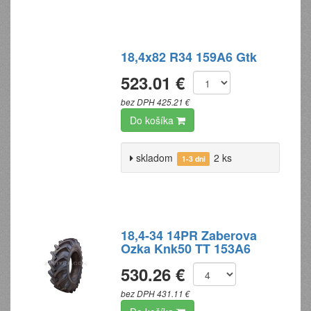
18,4x82 R34 159A6 Gtk
523.01 €
bez DPH 425.21 €
Do košíka
skladom
2 ks
1-3 dni
18,4-34 14PR Zaberova
Ozka Knk50 TT 153A6
530.26 €
bez DPH 431.11 €