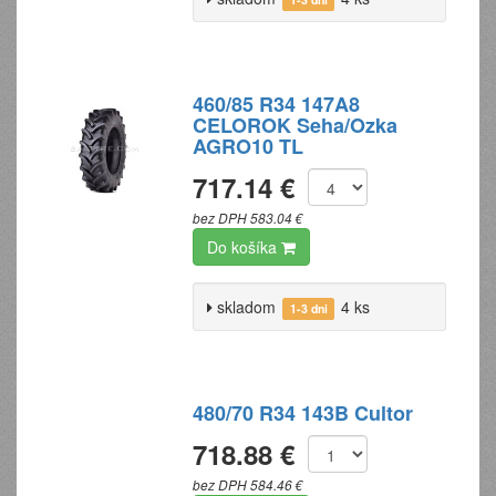
460/85 R34 147A8
CELOROK Seha/Ozka
AGRO10 TL
717.14 €
bez DPH 583.04 €
Do košíka
skladom
4 ks
1-3 dni
480/70 R34 143B Cultor
718.88 €
bez DPH 584.46 €