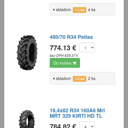
skladom
4 ks
1-3 dni
480/70 R34 Petlas
774.13 €
bez DPH 629.37 €
Do košíka
skladom
2 ks
1-3 dni
18,4x82 R34 160A6 Mrl
MRT 329 KIRTI HD TL
784.82 €