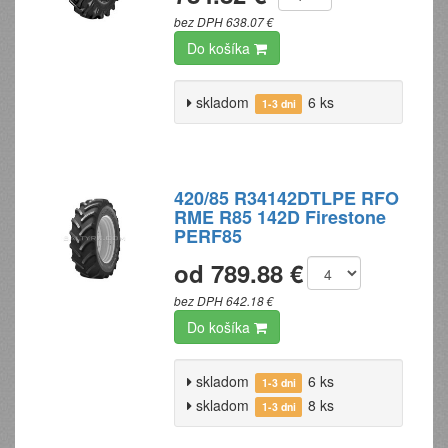
bez DPH 638.07 €
Do košíka
skladom
6 ks
1-3 dni
420/85 R34142DTLPE RFO
RME R85 142D Firestone
PERF85
od 789.88 €
bez DPH 642.18 €
Do košíka
skladom
6 ks
1-3 dni
skladom
8 ks
1-3 dni