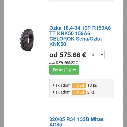
Ozka 18,4-34 16P R159A6
TT KNK50 159A6
CELOROK Seha/Ozka
KNK50
od 575.68 €
bez DPH 468.03 €
Do košíka
skladom
16 ks
1-3 dni
skladom
2 ks
1-3 dni
320/85 R34 133B Mitas
AC85