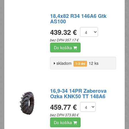
18,4x82 R34 146A6 Gtk
AS100
439.32 €
bez DPH 357.17 €
Do košíka
skladom
12 ks
1-3 dni
16,9-34 14PR Zaberova
Ozka KNK50 TT 148A6
459.77 €
bez DPH 373.80 €
Do košíka