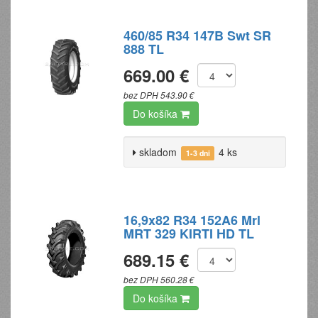
460/85 R34 147B Swt SR
888 TL
669.00 €
bez DPH 543.90 €
Do košíka
skladom
4 ks
1-3 dni
16,9x82 R34 152A6 Mrl
MRT 329 KIRTI HD TL
689.15 €
bez DPH 560.28 €
Do košíka