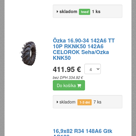
skladom
1 ks
hneď
Özka 16.90-34 142A6 TT
10P RKNK50 142A6
CELOROK Seha/Ozka
KNK50
411.95 €
bez DPH 334.92 €
Do košíka
skladom
7 ks
1-3 dni
16,9x82 R34 148A6 Gtk