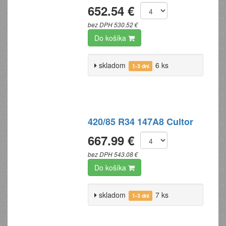
652.54 €
bez DPH 530.52 €
Do košíka
skladom
6 ks
1-3 dni
420/85 R34 147A8 Cultor
667.99 €
bez DPH 543.08 €
Do košíka
skladom
7 ks
1-3 dni