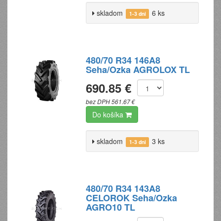
skladom
6 ks
1-3 dni
480/70 R34 146A8
Seha/Ozka AGROLOX TL
690.85 €
bez DPH 561.67 €
Do košíka
skladom
3 ks
1-3 dni
480/70 R34 143A8
CELOROK Seha/Ozka
AGRO10 TL