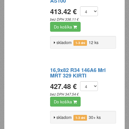
AS100
413.42 €
bez DPH 336.11 €
Do košíka
skladom
12 ks
1-3 dni
16,9x82 R34 146A6 Mrl
MRT 329 KIRTI
427.48 €
bez DPH 347.54 €
Do košíka
skladom
30+ ks
1-3 dni