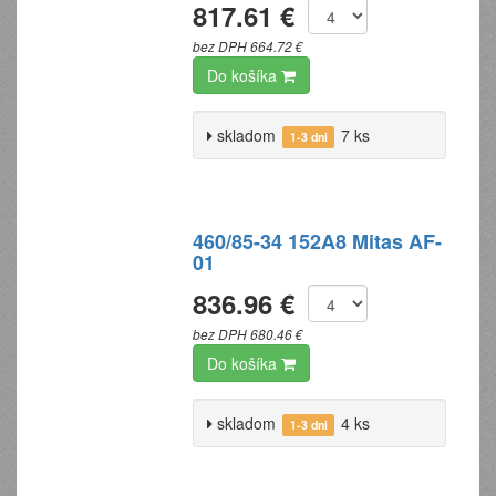
817.61 €
bez DPH 664.72 €
Do košíka
skladom
7 ks
1-3 dni
460/85-34 152A8 Mitas AF-
01
836.96 €
bez DPH 680.46 €
Do košíka
skladom
4 ks
1-3 dni