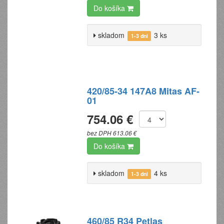
Do košíka
skladom
3 ks
1-3 dni
420/85-34 147A8 Mitas AF-
01
754.06 €
bez DPH 613.06 €
Do košíka
skladom
4 ks
1-3 dni
460/85 R34 Petlas