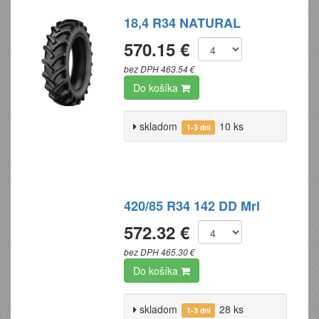
18,4 R34 NATURAL
570.15 €
bez DPH 463.54 €
Do košíka
skladom
10 ks
1-3 dni
420/85 R34 142 DD Mrl
572.32 €
bez DPH 465.30 €
Do košíka
skladom
28 ks
1-3 dni