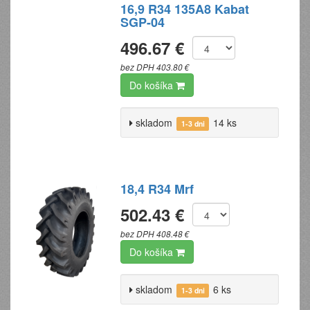
16,9 R34 135A8 Kabat
SGP-04
496.67 €
bez DPH 403.80 €
Do košíka
skladom
14 ks
1-3 dni
18,4 R34 Mrf
502.43 €
bez DPH 408.48 €
Do košíka
skladom
6 ks
1-3 dni