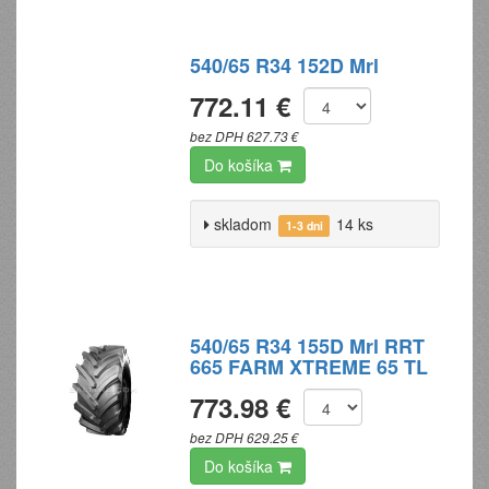
540/65 R34 152D Mrl
772.11 €
bez DPH 627.73 €
Do košíka
skladom
14 ks
1-3 dni
540/65 R34 155D Mrl RRT
665 FARM XTREME 65 TL
773.98 €
bez DPH 629.25 €
Do košíka