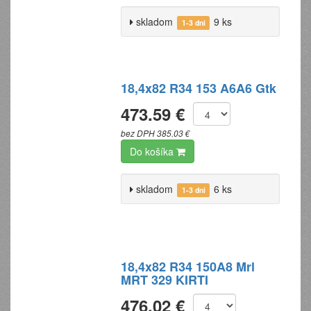
skladom
9 ks
1-3 dni
18,4x82 R34 153 A6A6 Gtk
473.59 €
bez DPH 385.03 €
Do košíka
skladom
6 ks
1-3 dni
18,4x82 R34 150A8 Mrl
MRT 329 KIRTI
476.02 €