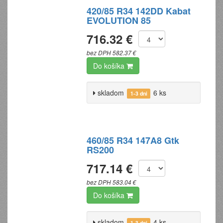
420/85 R34 142DD Kabat
EVOLUTION 85
716.32 €
bez DPH 582.37 €
Do košíka
skladom
6 ks
1-3 dni
460/85 R34 147A8 Gtk
RS200
717.14 €
bez DPH 583.04 €
Do košíka
skladom
4 ks
1-3 dni