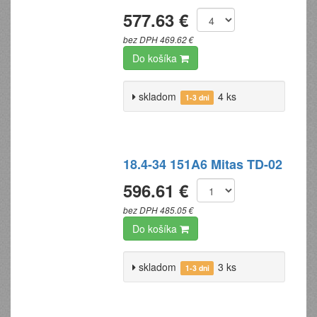
577.63 €
bez DPH 469.62 €
Do košíka
skladom
4 ks
1-3 dni
18.4-34 151A6 Mitas TD-02
596.61 €
bez DPH 485.05 €
Do košíka
skladom
3 ks
1-3 dni