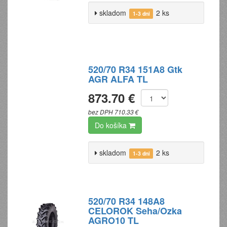
skladom
2 ks
1-3 dni
520/70 R34 151A8 Gtk
AGR ALFA TL
873.70 €
bez DPH 710.33 €
Do košíka
skladom
2 ks
1-3 dni
520/70 R34 148A8
CELOROK Seha/Ozka
AGRO10 TL