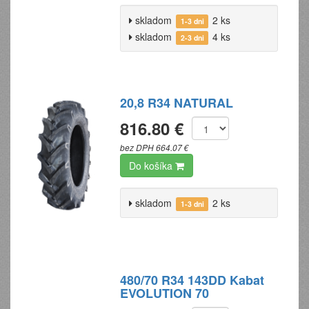
skladom
2 ks
1-3 dni
skladom
4 ks
2-3 dni
20,8 R34 NATURAL
816.80 €
bez DPH 664.07 €
Do košíka
skladom
2 ks
1-3 dni
480/70 R34 143DD Kabat
EVOLUTION 70