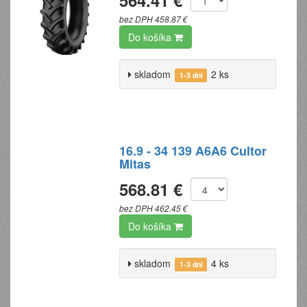
564.41 €
bez DPH 458.87 €
Do košíka
skladom
2 ks
1-3 dni
16.9 - 34 139 A6A6 Cultor
Mitas
568.81 €
bez DPH 462.45 €
Do košíka
skladom
4 ks
1-3 dni