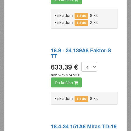
skladom
8 ks
1-3 dni
skladom
2 ks
1-3 dni
16.9 - 34 139A8 Faktor-S
TT
633.39 €
bez DPH 514.95 €
Do košíka
skladom
8 ks
1-3 dni
18.4-34 151A6 Mitas TD-19