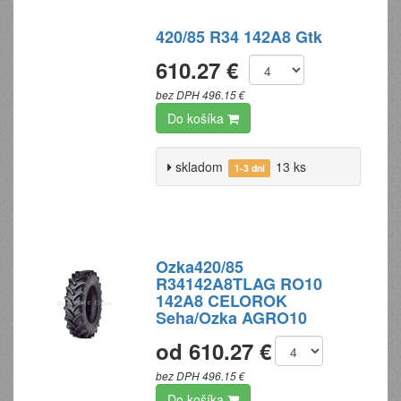
420/85 R34 142A8 Gtk
610.27 €
bez DPH 496.15 €
Do košíka
skladom
13 ks
1-3 dni
Ozka420/85
R34142A8TLAG RO10
142A8 CELOROK
Seha/Ozka AGRO10
od 610.27 €
bez DPH 496.15 €
Do košíka