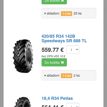
Do košíka
skladom
25 ks
1-3 dni
420/85 R34 142B
Speedways SR 888 TL
559.77 €
bez DPH 455.10 €
Do košíka
skladom
2 ks
1-3 dni
18,4 R34 Petlas