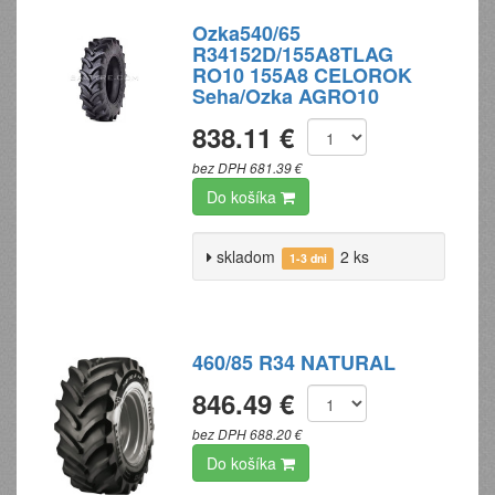
Ozka540/65
R34152D/155A8TLAG
RO10 155A8 CELOROK
Seha/Ozka AGRO10
838.11 €
bez DPH 681.39 €
Do košíka
skladom
2 ks
1-3 dni
460/85 R34 NATURAL
846.49 €
bez DPH 688.20 €
Do košíka