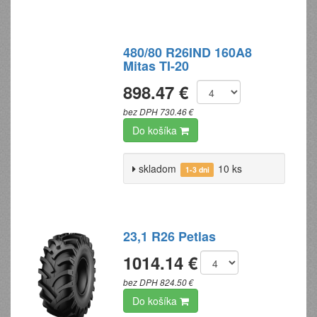
480/80 R26IND 160A8
Mitas TI-20
898.47 €
bez DPH 730.46 €
Do košíka
skladom
10 ks
1-3 dni
23,1 R26 Petlas
1014.14 €
bez DPH 824.50 €
Do košíka