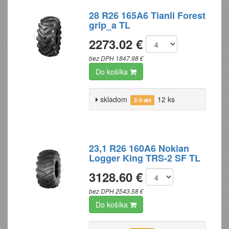
28 R26 165A6 Tianli Forest
grip_a TL
2273.02 €
bez DPH 1847.98 €
Do košíka
skladom
12 ks
2-3 dni
23,1 R26 160A6 Nokian
Logger King TRS-2 SF TL
3128.60 €
bez DPH 2543.58 €
Do košíka