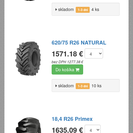
skladom
4 ks
1-3 dni
620/75 R26 NATURAL
1571.18 €
bez DPH 1277.38 €
Do košíka
skladom
10 ks
1-3 dni
18,4 R26 Primex
1635.09 €