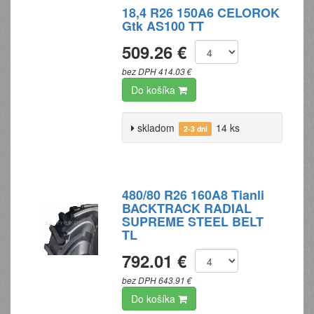
18,4 R26 150A6 CELOROK
Gtk AS100 TT
509.26 €
bez DPH 414.03 €
Do košíka
skladom
14 ks
2-3 dni
480/80 R26 160A8 Tianli
BACKTRACK RADIAL
SUPREME STEEL BELT
TL
792.01 €
bez DPH 643.91 €
Do košíka