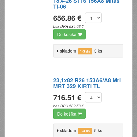
18.4-26 S116 156A8 Mitas
TI-06
656.86 €
bez DPH 534.03 €
Do košíka
skladom
3 ks
1-3 dni
23,1x82 R26 153A6/A8 Mrl
MRT 329 KIRTI TL
716.51 €
bez DPH 582.53 €
Do košíka
skladom
5 ks
1-3 dni