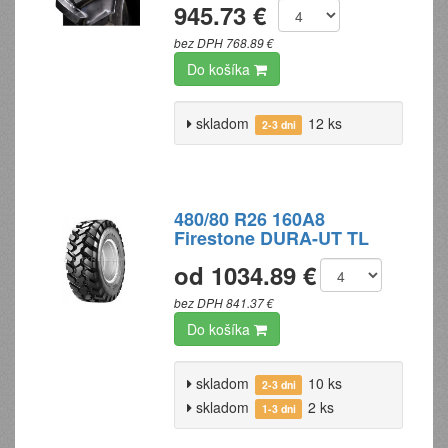
945.73 €
bez DPH 768.89 €
Do košíka
skladom
12 ks
2-3 dni
480/80 R26 160A8
Firestone DURA-UT TL
od 1034.89 €
bez DPH 841.37 €
Do košíka
skladom
10 ks
2-3 dni
skladom
2 ks
1-3 dni