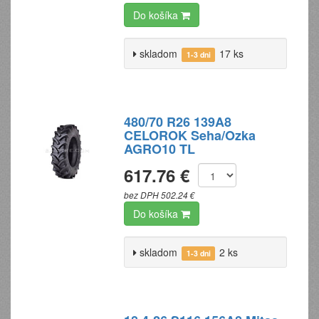
Do košíka
skladom
17 ks
1-3 dni
480/70 R26 139A8
CELOROK Seha/Ozka
AGRO10 TL
617.76 €
bez DPH 502.24 €
Do košíka
skladom
2 ks
1-3 dni