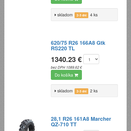
skladom
4 ks
2-3 dni
620/75 R26 166A8 Gtk
RS220 TL
1340.23 €
bez DPH 1089.62 €
Do košíka
skladom
2 ks
2-3 dni
28,1 R26 161A8 Marcher
QZ-710 TT