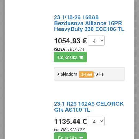
23,1/18-26 168A8
Bezdusova Alliance 16PR
HeavyDuty 330 ECE106 TL
1054.93 €
bez DPH 857.67 €
Do košíka
skladom
8 ks
2-4 dni
23,1 R26 162A6 CELOROK
Gtk AS100 TL
1135.44 €
bez DPH 923.12 €
Do košíka