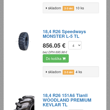
skladom
10 ks
2-3 dni
18,4 R26 Speedways
MONSTER L-5 TL
856.05 €
bez DPH 695.98 €
Do košíka
skladom
4 ks
2-3 dni
18,4 R26 151A6 Tianli
WOODLAND PREMIUM
KEVLAR TL