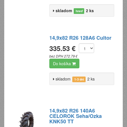
skladom
2 ks
hneď
14,9x82 R26 128A6 Cultor
335.53 €
bez DPH 272.79 €
Do košíka
skladom
2 ks
1-3 dni
14,9x82 R26 140A6
CELOROK Seha/Ozka
KNK50 TT