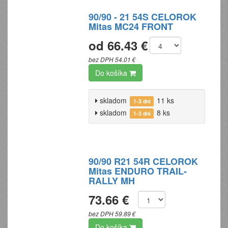
90/90 - 21 54S CELOROK
Mitas MC24 FRONT
od 66.43 €
bez DPH 54.01 €
Do košíka
skladom
11 ks
1-3 dni
skladom
8 ks
1-3 dni
90/90 R21 54R CELOROK
Mitas ENDURO TRAIL-
RALLY MH
73.66 €
bez DPH 59.89 €
Do košíka