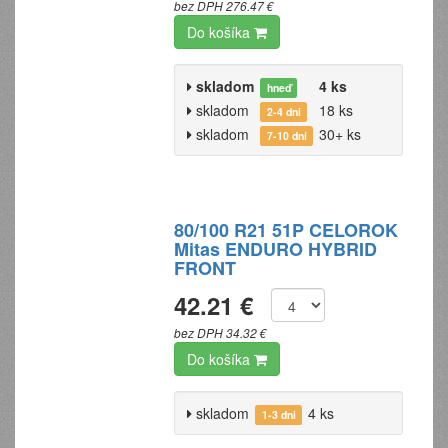
bez DPH 276.47 €
Do košíka
skladom
4 ks
hneď
skladom
18 ks
2-4 dni
skladom
30+ ks
7-10 dní
80/100 R21 51P CELOROK
Mitas ENDURO HYBRID
FRONT
42.21 €
bez DPH 34.32 €
Do košíka
skladom
4 ks
1-3 dni