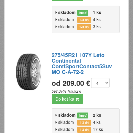
skladom
1 ks
hneď
skladom
4 ks
1-3 dni
skladom
3 ks
1-3 dni
275/45R21 107Y Leto
Continental
ContiSportContact5Suv
MO C-A-72-2
od 209.00 €
bez DPH 169.92 €
Do košíka
skladom
2 ks
hneď
skladom
4 ks
1-3 dni
skladom
17 ks
1-3 dni