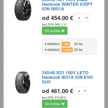
Hankook WINTER ICEPT
ION IW01A
od 454.00 €
bez DPH 369.11 €
Do košíka
skladom
20 ks
- dní
skladom
20 ks
1-3 dni
245/40 R21 100Y LETO
Hankook IK01A iON EVO
SUV
od 461.00 €
bez DPH 374.80 €
Do košíka