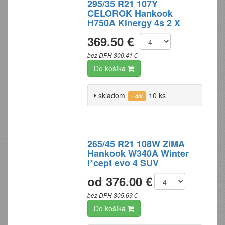
295/35 R21 107Y
CELOROK Hankook
H750A Kinergy 4s 2 X
369.50 €
bez DPH 300.41 €
Do košíka
skladom
10 ks
- dní
265/45 R21 108W ZIMA
Hankook W340A Winter
i*cept evo 4 SUV
od 376.00 €
bez DPH 305.69 €
Do košíka