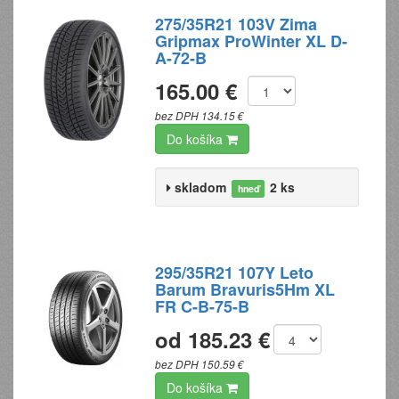
275/35R21 103V Zima
Gripmax ProWinter XL D-
A-72-B
165.00 €
bez DPH 134.15 €
Do košíka
skladom
2 ks
hneď
295/35R21 107Y Leto
Barum Bravuris5Hm XL
FR C-B-75-B
od 185.23 €
bez DPH 150.59 €
Do košíka