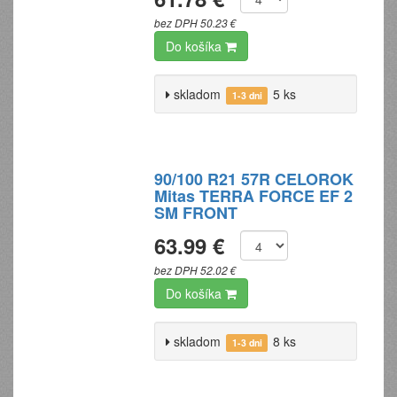
bez DPH 50.23 €
Do košíka
skladom
5 ks
1-3 dni
90/100 R21 57R CELOROK
Mitas TERRA FORCE EF 2
SM FRONT
63.99 €
bez DPH 52.02 €
Do košíka
skladom
8 ks
1-3 dni