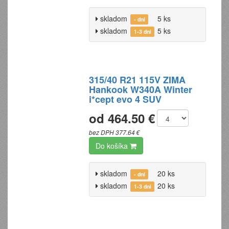
skladom
5 ks
- dní
skladom
5 ks
1-3 dni
315/40 R21 115V ZIMA
Hankook W340A Winter
i*cept evo 4 SUV
od 464.50 €
bez DPH 377.64 €
Do košíka
skladom
20 ks
- dní
skladom
20 ks
1-3 dni