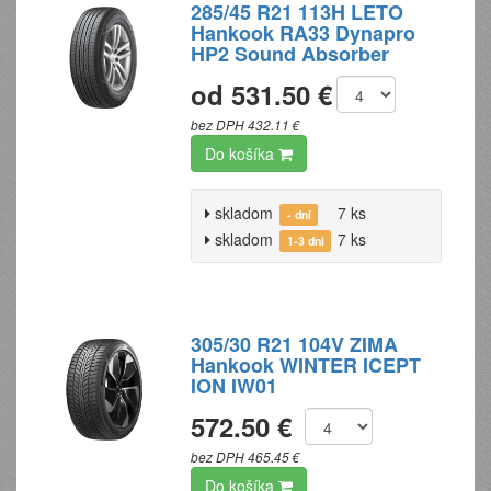
285/45 R21 113H LETO
Hankook RA33 Dynapro
HP2 Sound Absorber
od 531.50 €
bez DPH 432.11 €
Do košíka
skladom
7 ks
- dní
skladom
7 ks
1-3 dni
305/30 R21 104V ZIMA
Hankook WINTER ICEPT
ION IW01
572.50 €
bez DPH 465.45 €
Do košíka