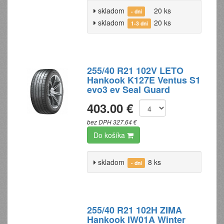
skladom
20 ks
- dní
skladom
20 ks
1-3 dni
255/40 R21 102V LETO
Hankook K127E Ventus S1
evo3 ev Seal Guard
403.00 €
bez DPH 327.64 €
Do košíka
skladom
8 ks
- dní
255/40 R21 102H ZIMA
Hankook IW01A Winter