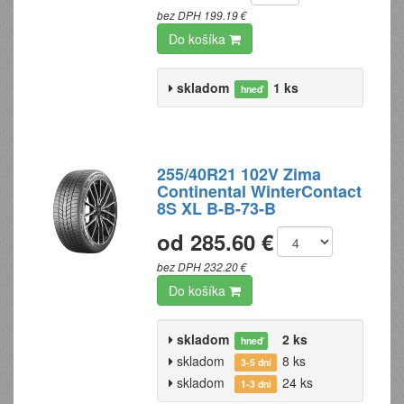
bez DPH 199.19 €
Do košíka
skladom
1 ks
hneď
255/40R21 102V Zima
Continental WinterContact
8S XL B-B-73-B
od 285.60 €
bez DPH 232.20 €
Do košíka
skladom
2 ks
hneď
skladom
8 ks
3-5 dní
skladom
24 ks
1-3 dni