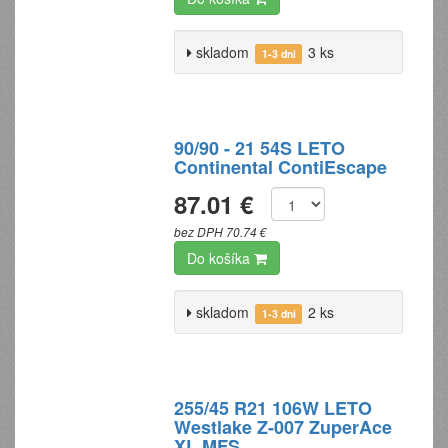
skladom
3 ks
1-3 dni
90/90 - 21 54S LETO
Continental ContiEscape
87.01 €
bez DPH 70.74 €
Do košíka
skladom
2 ks
1-3 dni
255/45 R21 106W LETO
Westlake Z-007 ZuperAce
XL MFS