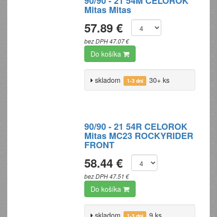
90/90 - 21 54M CELOROK
Mitas Mitas
57.89 €
bez DPH 47.07 €
Do košíka
skladom
30+ ks
1-3 dni
90/90 - 21 54R CELOROK
Mitas MC23 ROCKYRIDER
FRONT
58.44 €
bez DPH 47.51 €
Do košíka
skladom
9 ks
1-3 dni