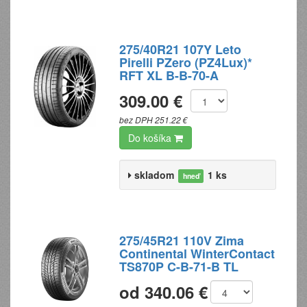
275/40R21 107Y Leto
Pirelli PZero (PZ4Lux)*
RFT XL B-B-70-A
309.00 €
bez DPH 251.22 €
Do košíka
skladom
1 ks
hneď
275/45R21 110V Zima
Continental WinterContact
TS870P C-B-71-B TL
od 340.06 €