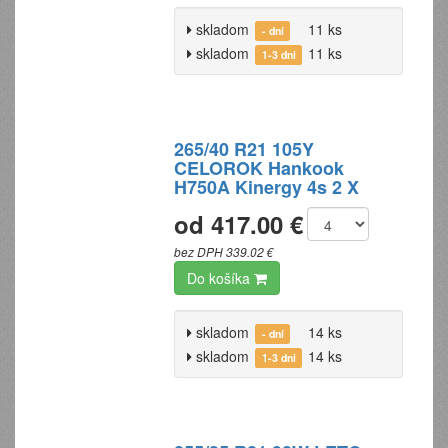
skladom
11 ks
- dní
skladom
11 ks
1-3 dni
265/40 R21 105Y
CELOROK Hankook
H750A Kinergy 4s 2 X
od 417.00 €
bez DPH 339.02 €
Do košíka
skladom
14 ks
- dní
skladom
14 ks
1-3 dni