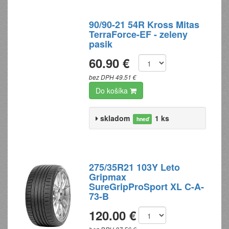
90/90-21 54R Kross Mitas
TerraForce-EF - zeleny
pasik
60.90 €
bez DPH 49.51 €
Do košíka
skladom
1 ks
hneď
275/35R21 103Y Leto
Gripmax
SureGripProSport XL C-A-
73-B
120.00 €