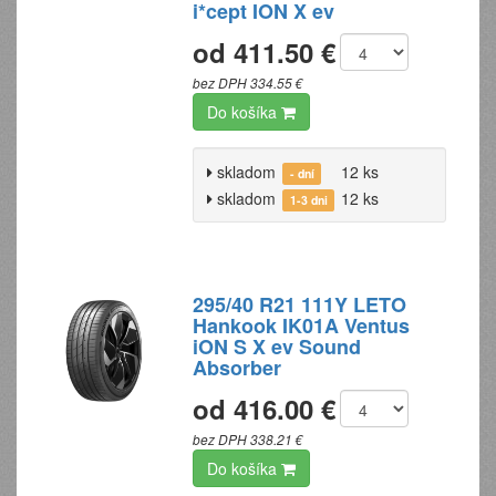
i*cept ION X ev
od 411.50 €
bez DPH 334.55 €
Do košíka
skladom
12 ks
- dní
skladom
12 ks
1-3 dni
295/40 R21 111Y LETO
Hankook IK01A Ventus
iON S X ev Sound
Absorber
od 416.00 €
bez DPH 338.21 €
Do košíka