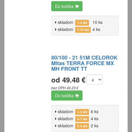
Do košíka
skladom
10 ks
1-3 dni
skladom
4 ks
7-10 dní
80/100 - 21 51M CELOROK
Mitas TERRA FORCE MX
MH FRONT TT
od 49.48 €
bez DPH 40.23 €
Do košíka
skladom
6 ks
1-3 dni
skladom
4 ks
5-7 dní
skladom
2 ks
2-3 dni