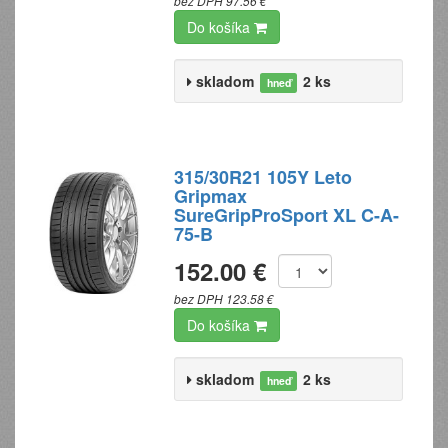
bez DPH 97.56 €
Do košíka
skladom
2 ks
hneď
315/30R21 105Y Leto
Gripmax
SureGripProSport XL C-A-
75-B
152.00 €
bez DPH 123.58 €
Do košíka
skladom
2 ks
hneď