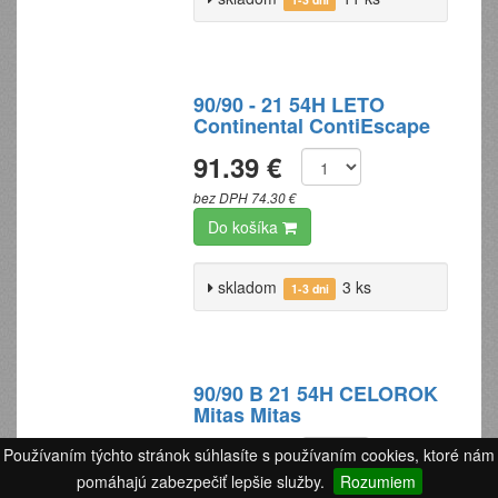
90/90 - 21 54H LETO
Continental ContiEscape
91.39 €
bez DPH 74.30 €
Do košíka
skladom
3 ks
1-3 dni
90/90 B 21 54H CELOROK
Mitas Mitas
92.29 €
Používaním týchto stránok súhlasíte s používaním cookies, ktoré nám
pomáhajú zabezpečiť lepšie služby.
Rozumiem
bez DPH 75.03 €