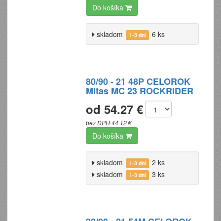
Do košíka
skladom
6 ks
1-3 dni
80/90 - 21 48P CELOROK
Mitas MC 23 ROCKRIDER
od 54.27 €
bez DPH 44.12 €
Do košíka
skladom
2 ks
1-3 dni
skladom
3 ks
1-3 dni