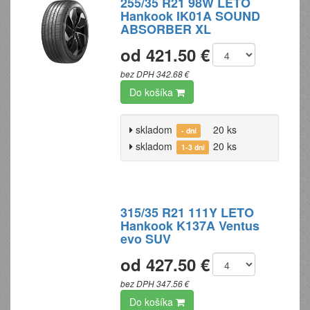
255/35 R21 98W LETO
Hankook IK01A SOUND
ABSORBER XL
od 421.50 €
bez DPH 342.68 €
Do košíka
skladom
20 ks
- dní
skladom
20 ks
1-3 dni
315/35 R21 111Y LETO
Hankook K137A Ventus
evo SUV
od 427.50 €
bez DPH 347.56 €
Do košíka