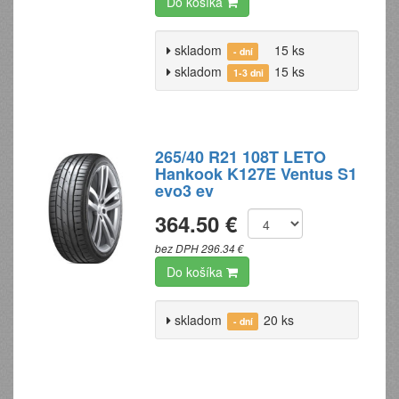
Do košíka
skladom
15 ks
- dní
skladom
15 ks
1-3 dni
265/40 R21 108T LETO
Hankook K127E Ventus S1
evo3 ev
364.50 €
bez DPH 296.34 €
Do košíka
skladom
20 ks
- dní