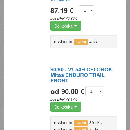
87.19 €
bez DPH 70.89 €
Do košíka
skladom
4 ks
1-3 dni
90/90 - 21 54H CELOROK
Mitas ENDURO TRAIL
FRONT
od 90.00 €
bez DPH 73.17 €
Do košíka
skladom
30+ ks
1-3 dni
skladom
11 ks
1-3 dni