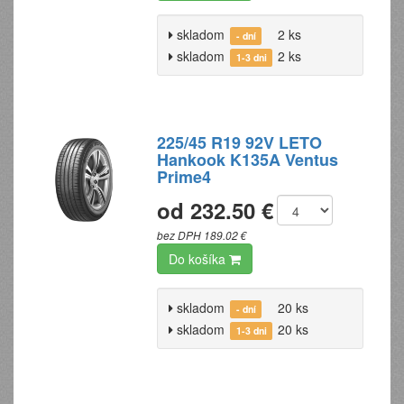
skladom
2 ks
- dní
skladom
2 ks
1-3 dni
225/45 R19 92V LETO
Hankook K135A Ventus
Prime4
od 232.50 €
bez DPH 189.02 €
Do košíka
skladom
20 ks
- dní
skladom
20 ks
1-3 dni