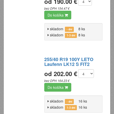
od 190.00 €
bez DPH 154.47 €
Do košíka
skladom
8 ks
- dní
skladom
8 ks
1-3 dni
255/40 R19 100Y LETO
Laufenn LK12 S FIT2
od 202.00 €
bez DPH 164.23 €
Do košíka
skladom
16 ks
- dní
skladom
16 ks
1-3 dni