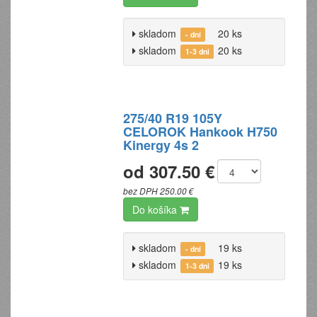
skladom
20 ks
- dní
skladom
20 ks
1-3 dni
275/40 R19 105Y
CELOROK Hankook H750
Kinergy 4s 2
od 307.50 €
bez DPH 250.00 €
Do košíka
skladom
19 ks
- dní
skladom
19 ks
1-3 dni