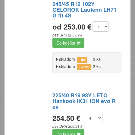
245/45 R19 102Y
CELOROK Laufenn LH71
G fit 4S
od 253.00 €
bez DPH 205.69 €
Do košíka
skladom
2 ks
- dní
skladom
2 ks
1-3 dni
225/40 R19 93Y LETO
Hankook IK31 iON evo R
ev
254.50 €
bez DPH 206.91 €
Do košíka