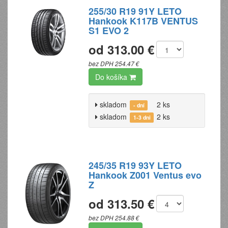
255/30 R19 91Y LETO
Hankook K117B VENTUS
S1 EVO 2
od 313.00 €
bez DPH 254.47 €
Do košíka
skladom
2 ks
- dní
skladom
2 ks
1-3 dni
245/35 R19 93Y LETO
Hankook Z001 Ventus evo
Z
od 313.50 €
bez DPH 254.88 €