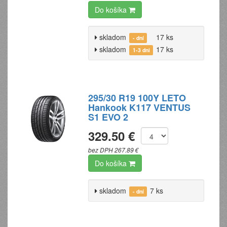
Do košíka
skladom
17 ks
- dní
skladom
17 ks
1-3 dni
295/30 R19 100Y LETO
Hankook K117 VENTUS
S1 EVO 2
329.50 €
bez DPH 267.89 €
Do košíka
skladom
7 ks
- dní