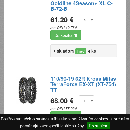
Goldline 4Season+ XL C-
B-72-B
61.20 €
bez DPH 49.76 €
Do košíka
skladom
4 ks
hneď
110/90-19 62R Kross Mitas
TerraForce EX-XT (XT-754)
TT
68.00 €
bez DPH 55.28 €
Do košíka
Používaním týchto stránok súhlasíte s používaním cookies, ktoré nám
pomáhajú zabezpečiť lepšie služby.
Rozumiem