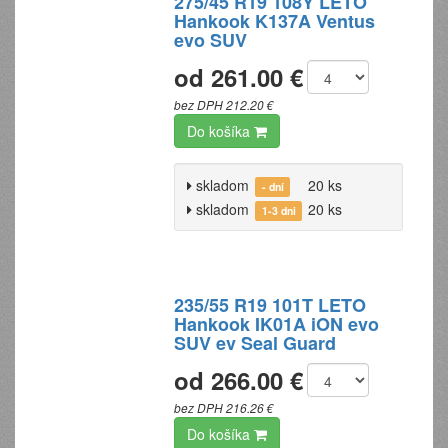
275/45 R19 108Y LETO
Hankook K137A Ventus
evo SUV
od 261.00 €
bez DPH 212.20 €
Do košíka
skladom
20 ks
- dní
skladom
20 ks
1-3 dni
235/55 R19 101T LETO
Hankook IK01A iON evo
SUV ev Seal Guard
od 266.00 €
bez DPH 216.26 €
Do košíka