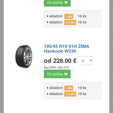
Do košíka
skladom
16 ks
- dní
skladom
16 ks
1-3 dni
195/45 R19 91H ZIMA
Hankook W330
od 228.00 €
bez DPH 185.37 €
Do košíka
skladom
19 ks
- dní
skladom
19 ks
1-3 dni