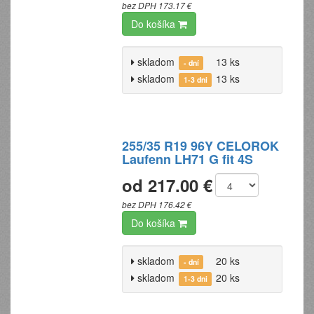
bez DPH 173.17 €
Do košíka
skladom
13 ks
- dní
skladom
13 ks
1-3 dni
255/35 R19 96Y CELOROK
Laufenn LH71 G fit 4S
od 217.00 €
bez DPH 176.42 €
Do košíka
skladom
20 ks
- dní
skladom
20 ks
1-3 dni