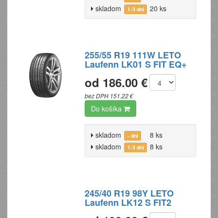
skladom
20 ks
1-3 dni
255/55 R19 111W LETO
Laufenn LK01 S FIT EQ+
od 186.00 €
bez DPH 151.22 €
Do košíka
skladom
8 ks
- dní
skladom
8 ks
1-3 dni
245/40 R19 98Y LETO
Laufenn LK12 S FIT2