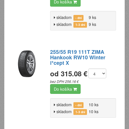
Do košíka
skladom
9 ks
- dní
skladom
9 ks
1-3 dni
255/55 R19 111T ZIMA
Hankook RW10 Winter
i*cept X
od 315.08 €
bez DPH 256.16 €
Do košíka
skladom
10 ks
- dní
skladom
10 ks
1-3 dni