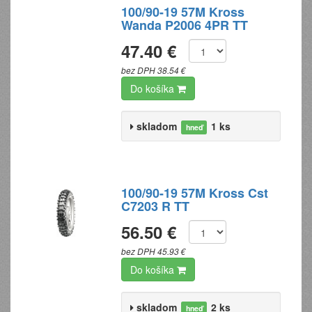
100/90-19 57M Kross
Wanda P2006 4PR TT
47.40 €
bez DPH 38.54 €
Do košíka
skladom
1 ks
hneď
100/90-19 57M Kross Cst
C7203 R TT
56.50 €
bez DPH 45.93 €
Do košíka
skladom
2 ks
hneď