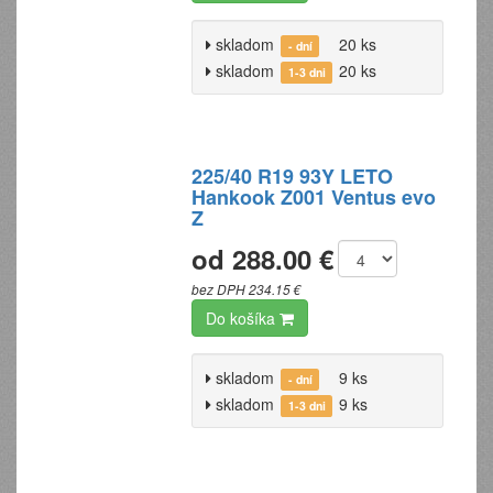
skladom
20 ks
- dní
skladom
20 ks
1-3 dni
225/40 R19 93Y LETO
Hankook Z001 Ventus evo
Z
od 288.00 €
bez DPH 234.15 €
Do košíka
skladom
9 ks
- dní
skladom
9 ks
1-3 dni