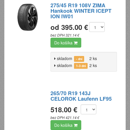
275/45 R19 108V ZIMA
Hankook WINTER ICEPT
ION IW01
od 395.00 €
bez DPH 321.14 €
Do košíka
skladom
2 ks
- dní
skladom
2 ks
1-3 dni
265/70 R19 143J
CELOROK Laufenn LF95
518.00 €
bez DPH 421.14 €
Do košíka