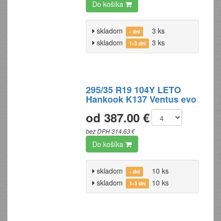
Do košíka
skladom
3 ks
- dní
skladom
3 ks
1-3 dni
295/35 R19 104Y LETO
Hankook K137 Ventus evo
od 387.00 €
bez DPH 314.63 €
Do košíka
skladom
10 ks
- dní
skladom
10 ks
1-3 dni