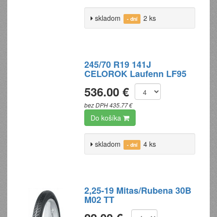
skladom
2 ks
- dní
245/70 R19 141J
CELOROK Laufenn LF95
536.00 €
bez DPH 435.77 €
Do košíka
skladom
4 ks
- dní
2,25-19 Mitas/Rubena 30B
M02 TT