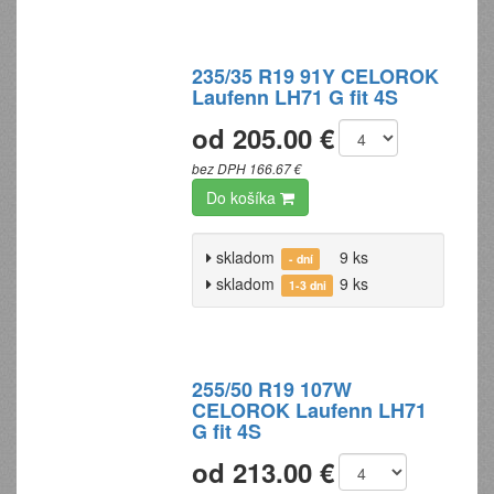
235/35 R19 91Y CELOROK
Laufenn LH71 G fit 4S
od 205.00 €
bez DPH 166.67 €
Do košíka
skladom
9 ks
- dní
skladom
9 ks
1-3 dni
255/50 R19 107W
CELOROK Laufenn LH71
G fit 4S
od 213.00 €