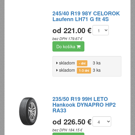
245/40 R19 98Y CELOROK
Laufenn LH71 G fit 4S
od 221.00 €
bez DPH 179.67 €
Do košíka
skladom
3 ks
- dní
skladom
3 ks
1-3 dni
235/50 R19 99H LETO
Hankook DYNAPRO HP2
RA33
od 226.50 €
bez DPH 184.15 €