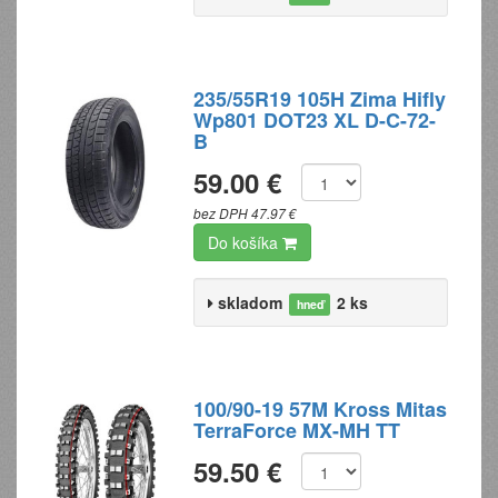
235/55R19 105H Zima Hifly
Wp801 DOT23 XL D-C-72-
B
59.00 €
bez DPH 47.97 €
Do košíka
skladom
2 ks
hneď
100/90-19 57M Kross Mitas
TerraForce MX-MH TT
59.50 €