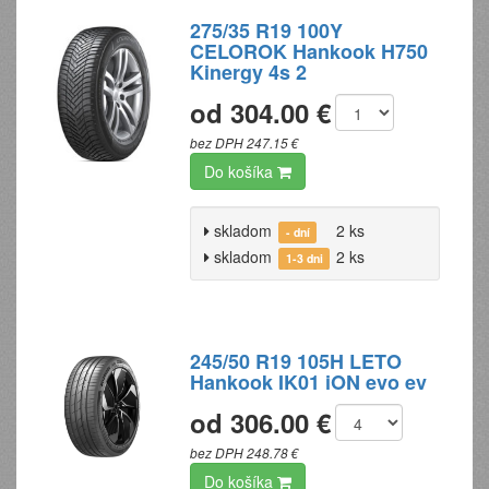
275/35 R19 100Y
CELOROK Hankook H750
Kinergy 4s 2
od 304.00 €
bez DPH 247.15 €
Do košíka
skladom
2 ks
- dní
skladom
2 ks
1-3 dni
245/50 R19 105H LETO
Hankook IK01 iON evo ev
od 306.00 €
bez DPH 248.78 €
Do košíka