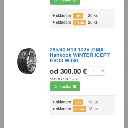
skladom
20 ks
- dní
skladom
20 ks
1-3 dni
265/40 R19 102V ZIMA
Hankook WINTER ICEPT
EVO3 W330
od 300.00 €
bez DPH 243.90 €
Do košíka
skladom
18 ks
- dní
skladom
18 ks
1-3 dni