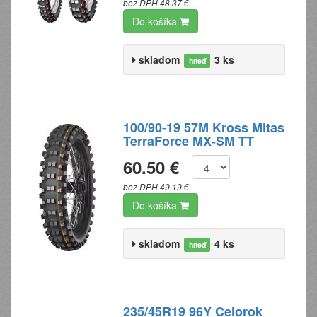
bez DPH 48.37 €
Do košíka
skladom
3 ks
hneď
100/90-19 57M Kross Mitas
TerraForce MX-SM TT
60.50 €
bez DPH 49.19 €
Do košíka
skladom
4 ks
hneď
235/45R19 96Y Celorok