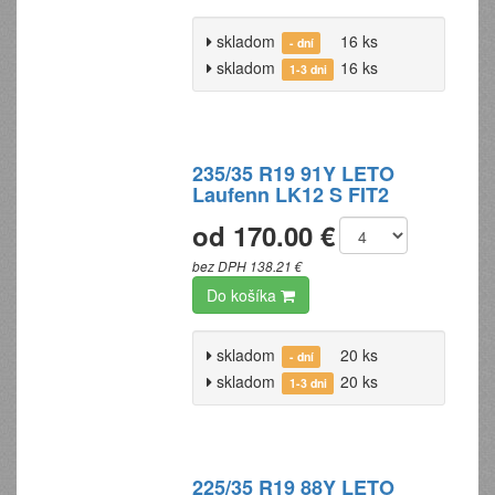
skladom
16 ks
- dní
skladom
16 ks
1-3 dni
235/35 R19 91Y LETO
Laufenn LK12 S FIT2
od 170.00 €
bez DPH 138.21 €
Do košíka
skladom
20 ks
- dní
skladom
20 ks
1-3 dni
225/35 R19 88Y LETO