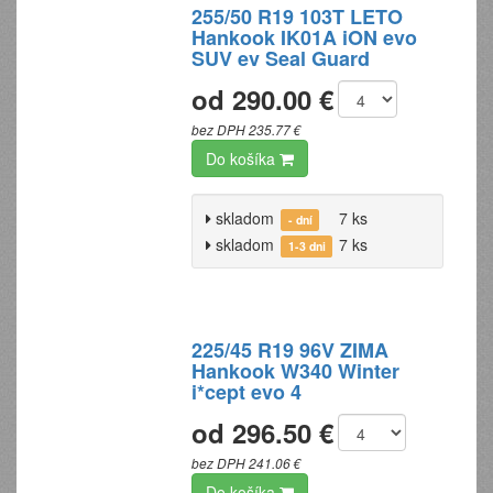
255/50 R19 103T LETO
Hankook IK01A iON evo
SUV ev Seal Guard
od 290.00 €
bez DPH 235.77 €
Do košíka
skladom
7 ks
- dní
skladom
7 ks
1-3 dni
225/45 R19 96V ZIMA
Hankook W340 Winter
i*cept evo 4
od 296.50 €
bez DPH 241.06 €
Do košíka