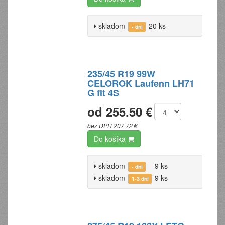
skladom
20 ks
- dní
235/45 R19 99W
CELOROK Laufenn LH71
G fit 4S
od 255.50 €
bez DPH 207.72 €
Do košíka
skladom
9 ks
- dní
skladom
9 ks
1-3 dni