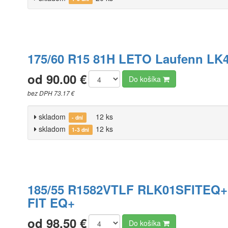
175/60 R15 81H LETO Laufenn LK
od 90.00 €
Do košíka
bez DPH 73.17 €
skladom
12 ks
- dní
skladom
12 ks
1-3 dni
185/55 R1582VTLF RLK01SFITEQ+
FIT EQ+
od 98.50 €
Do košíka