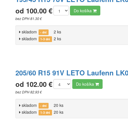
od 100.00 €
Do košíka
bez DPH 81.30 €
skladom
2 ks
- dní
skladom
2 ks
1-3 dni
205/60 R15 91V LETO Laufenn LK0
od 102.00 €
Do košíka
bez DPH 82.93 €
skladom
20 ks
- dní
skladom
20 ks
1-3 dni