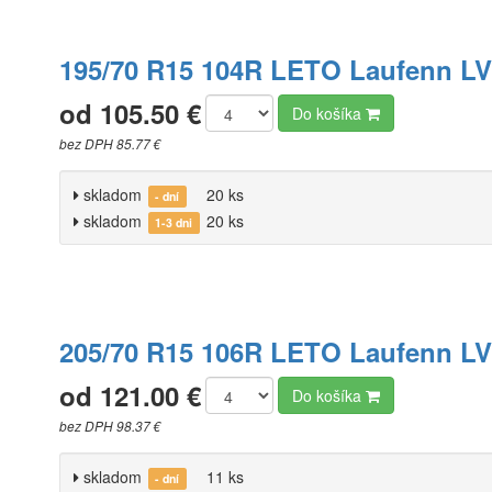
195/70 R15 104R LETO Laufenn LV
od 105.50 €
Do košíka
bez DPH 85.77 €
skladom
20 ks
- dní
skladom
20 ks
1-3 dni
205/70 R15 106R LETO Laufenn LV
od 121.00 €
Do košíka
bez DPH 98.37 €
skladom
11 ks
- dní