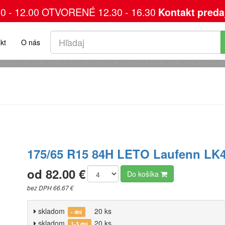
00 - 12.00 OTVORENÉ 12.30 - 16.30
Kontakt preda
kt
O nás
175/65 R15 84H LETO Laufenn LK
od 82.00 €
Do košíka
bez DPH 66.67 €
skladom
20 ks
- dní
skladom
20 ks
1-3 dni