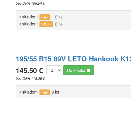
bez DPH 108.54 €
skladom
2 ks
- dní
skladom
2 ks
1-3 dni
195/55 R15 89V LETO Hankook K12
145.50 €
Do košíka
bez DPH 118.29 €
skladom
9 ks
- dní