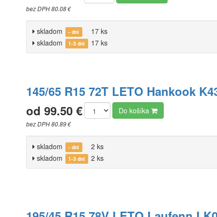
bez DPH 80.08 €
skladom
17 ks
- dní
skladom
17 ks
1-3 dni
145/65 R15 72T LETO Hankook K43
od 99.50 €
Do košíka
bez DPH 80.89 €
skladom
2 ks
- dní
skladom
2 ks
1-3 dni
195/45 R15 78V LETO Laufenn LK0