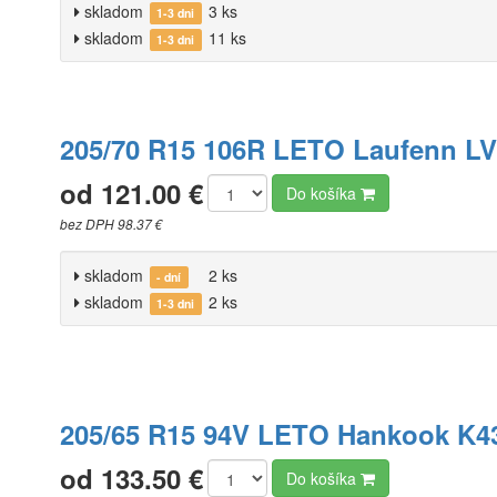
skladom
3 ks
1-3 dni
skladom
11 ks
1-3 dni
205/70 R15 106R LETO Laufenn LV
od 121.00 €
Do košíka
bez DPH 98.37 €
skladom
2 ks
- dní
skladom
2 ks
1-3 dni
205/65 R15 94V LETO Hankook K4
od 133.50 €
Do košíka