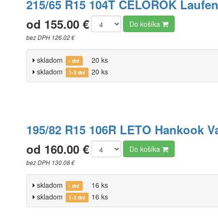
215/65 R15 104T CELOROK Laufen
od 155.00 €
Do košíka
bez DPH 126.02 €
skladom
20 ks
- dní
skladom
20 ks
1-3 dni
195/82 R15 106R LETO Hankook Va
od 160.00 €
Do košíka
bez DPH 130.08 €
skladom
16 ks
- dní
skladom
16 ks
1-3 dni