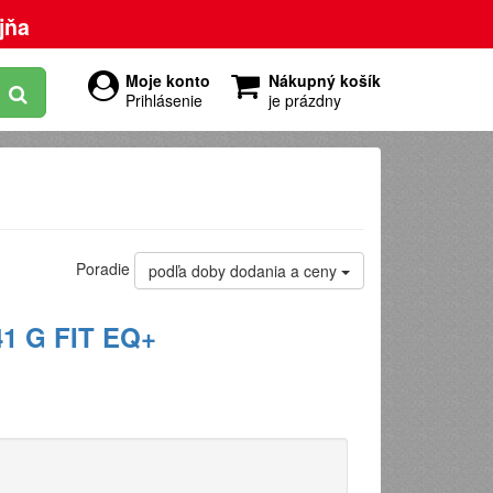
jňa
Moje konto
Nákupný košík
Prihlásenie
je prázdny
Poradie
podľa doby dodania a ceny
41 G FIT EQ+