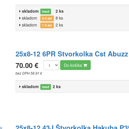
skladom
2 ks
hneď
skladom
8 ks
2-4 dni
skladom
2 ks
1-3 dni
25x8-12 6PR Stvorkolka Cst Abuzz
70.00 €
Do košíka
bez DPH 56.91 €
skladom
2 ks
hneď
25x8-12 43J Štvorkolka Hakuba P