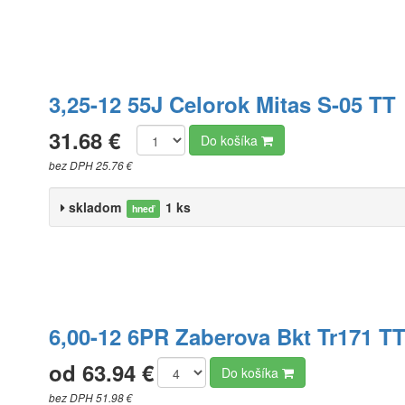
3,25-12 55J Celorok Mitas S-05 TT
31.68 €
Do košíka
bez DPH 25.76 €
skladom
1 ks
hneď
6,00-12 6PR Zaberova Bkt Tr171 T
od 63.94 €
Do košíka
bez DPH 51.98 €