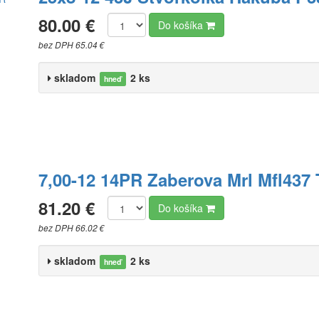
80.00 €
Do košíka
bez DPH 65.04 €
skladom
2 ks
hneď
7,00-12 14PR Zaberova Mrl Mfl437 
81.20 €
Do košíka
bez DPH 66.02 €
skladom
2 ks
hneď