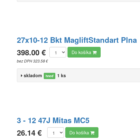
27x10-12 Bkt MagliftStandart Plna
398.00 €
Do košíka
bez DPH 323.58 €
skladom
1 ks
hneď
3 - 12 47J Mitas MC5
26.14 €
Do košíka