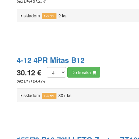
bez DPH 21.25 €
skladom
2 ks
1-3 dni
4-12 4PR Mitas B12
30.12 €
Do košíka
bez DPH 24.49 €
skladom
30+ ks
1-3 dni