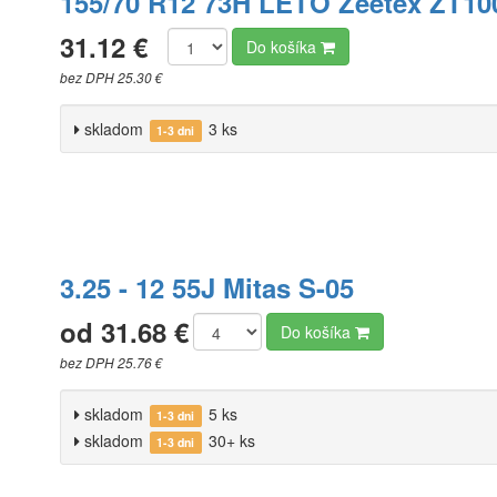
155/70 R12 73H LETO Zeetex ZT10
31.12 €
Do košíka
bez DPH 25.30 €
skladom
3 ks
1-3 dni
3.25 - 12 55J Mitas S-05
od 31.68 €
Do košíka
bez DPH 25.76 €
skladom
5 ks
1-3 dni
skladom
30+ ks
1-3 dni