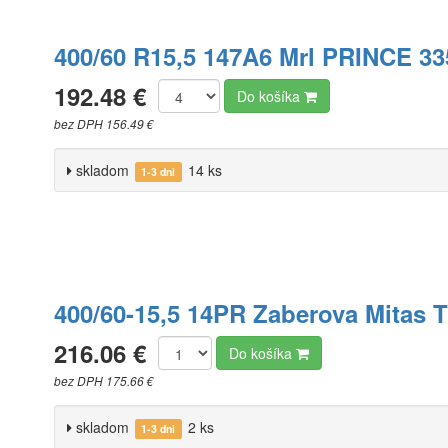
400/60 R15,5 147A6 Mrl PRINCE 3
192.48 €
Do košíka
bez DPH 156.49 €
skladom
14 ks
1-3 dni
400/60-15,5 14PR Zaberova Mitas 
216.06 €
Do košíka
bez DPH 175.66 €
skladom
2 ks
1-3 dni