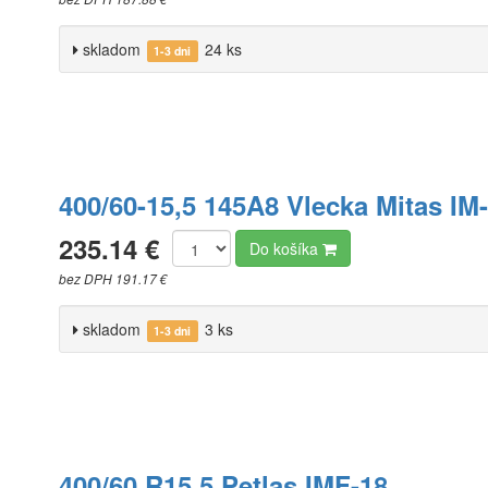
skladom
24 ks
1-3 dni
400/60-15,5 145A8 Vlecka Mitas IM
235.14 €
Do košíka
bez DPH 191.17 €
skladom
3 ks
1-3 dni
400/60 R15,5 Petlas IMF-18