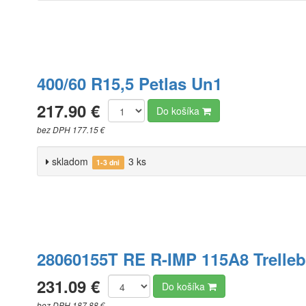
400/60 R15,5 Petlas Un1
217.90 €
Do košíka
bez DPH 177.15 €
skladom
3 ks
1-3 dni
28060155T RE R-IMP 115A8 Trelle
231.09 €
Do košíka
bez DPH 187.88 €