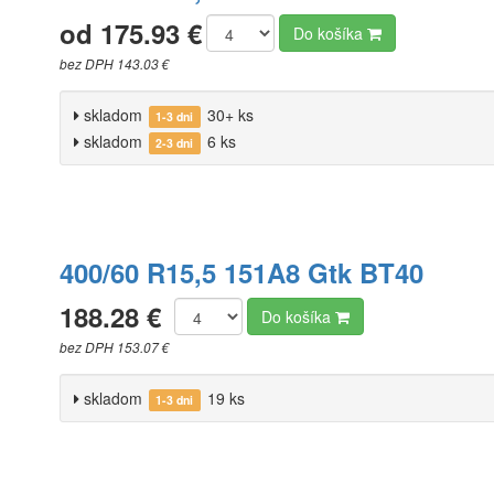
od 175.93 €
Do košíka
bez DPH 143.03 €
skladom
30+ ks
1-3 dni
skladom
6 ks
2-3 dni
400/60 R15,5 151A8 Gtk BT40
188.28 €
Do košíka
bez DPH 153.07 €
skladom
19 ks
1-3 dni