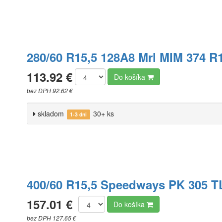
280/60 R15,5 128A8 Mrl MIM 374 R
113.92 €
Do košíka
bez DPH 92.62 €
skladom
30+ ks
1-3 dni
400/60 R15,5 Speedways PK 305 T
157.01 €
Do košíka
bez DPH 127.65 €