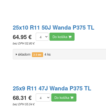
25x10 R11 50J Wanda P375 TL
64.95 €
Do košíka
bez DPH 52.80 €
skladom
4 ks
2-3 dni
25x9 R11 47J Wanda P375 TL
68.31 €
Do košíka
bez DPH 55.54 €