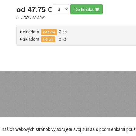
od 47.75 €
Do košíka
bez DPH 38.82 €
skladom
2 ks
7-10 dní
skladom
8 ks
1-3 dni
 našich webových stránok vyjadrujete svoj súhlas s podmienkami použ