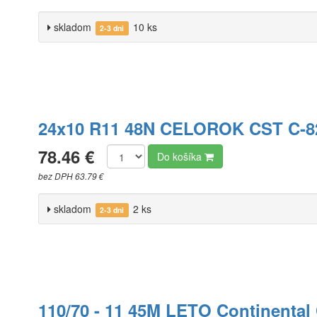
skladom
10 ks
2-3 dni
24x10 R11 48N CELOROK CST C-8
78.46 €
Do košíka
bez DPH 63.79 €
skladom
2 ks
2-3 dni
110/70 - 11 45M LETO Continental