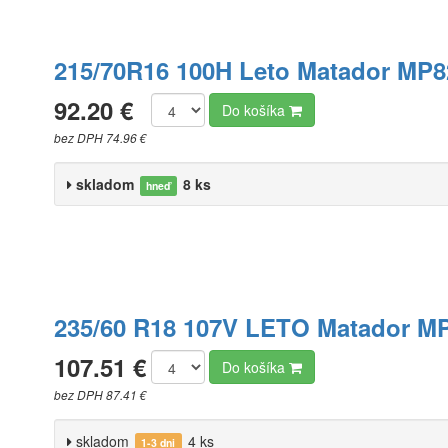
215/70R16 100H Leto Matador MP8
92.20 €
Do košíka
bez DPH 74.96 €
skladom
8 ks
hneď
235/60 R18 107V LETO Matador M
107.51 €
Do košíka
bez DPH 87.41 €
skladom
4 ks
1-3 dni