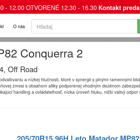
00 - 12.00 OTVORENÉ 12.30 - 16.30
Kontakt preda
kt
O nás
P82 Conquerra 2
4, Off Road
dvaľovaniu a nízkej hlučnosti, ktoré v synergii s plnými ramennými blo
úňovej zmesi s obsahom siliky podporenej vhodným dezénom zabezpečuj
júci handling a ovládateľnosť, nízka úroveň hluku, nižší valivý odpor
205/70R15 96H Leto Matador MP82