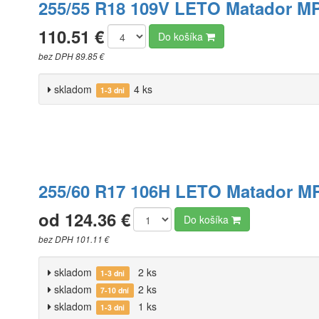
255/55 R18 109V LETO Matador M
110.51 €
Do košíka
bez DPH 89.85 €
skladom
4 ks
1-3 dni
255/60 R17 106H LETO Matador M
od 124.36 €
Do košíka
bez DPH 101.11 €
skladom
2 ks
1-3 dni
skladom
2 ks
7-10 dní
skladom
1 ks
1-3 dni