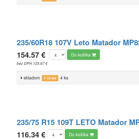
235/60R18 107V Leto Matador MP8
154.57 €
Do košíka
bez DPH 125.67 €
skladom
4 ks
7-10 dní
235/75 R15 109T LETO Matador M
116.34 €
Do košíka