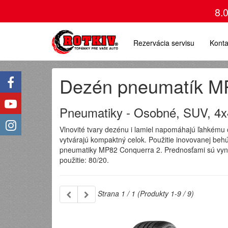
8.
Rezervácia servisu
Konta
Dezén pneumatík M
Pneumatiky - Osobné, SUV, 4x
Vlnovité tvary dezénu i lamiel napomáhajú ľahkému o
vytvárajú kompaktný celok. Použitie inovovanej beh
pneumatiky MP82 Conquerra 2. Prednosťami sú vynika
použitie: 80/20.
Strana 1 / 1 (Produkty 1-9 / 9)