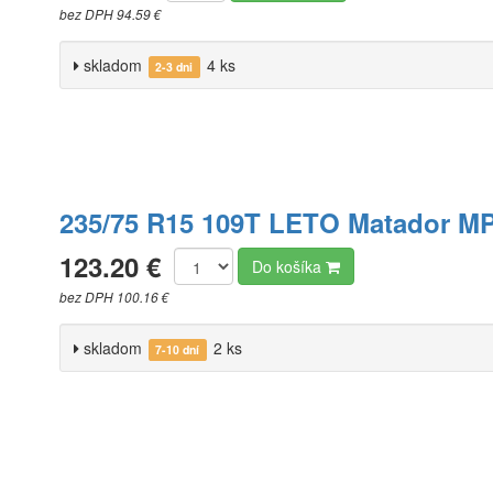
bez DPH 94.59 €
skladom
4 ks
2-3 dni
235/75 R15 109T LETO Matador M
123.20 €
Do košíka
bez DPH 100.16 €
skladom
2 ks
7-10 dní