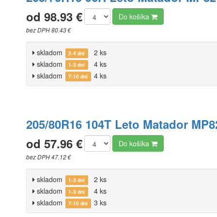
od 98.93 €
Do košíka
bez DPH 80.43 €
skladom
2 ks
2-4 dni
skladom
4 ks
1-3 dni
skladom
4 ks
7-10 dní
205/80R16 104T Leto Matador MP8
od 57.96 €
Do košíka
bez DPH 47.12 €
skladom
2 ks
1-3 dni
skladom
4 ks
1-3 dni
skladom
3 ks
7-10 dní