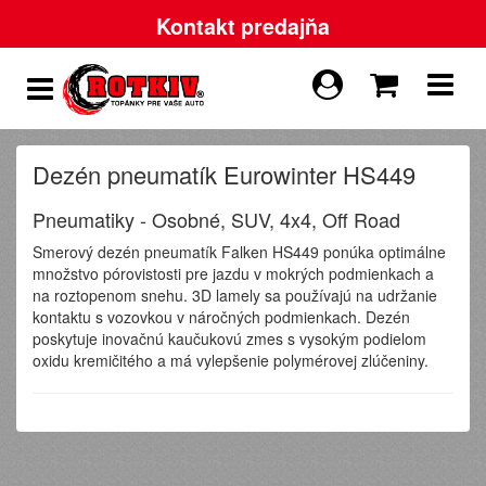
Kontakt predajňa
Dezén pneumatík Eurowinter HS449
Pneumatiky - Osobné, SUV, 4x4, Off Road
Smerový dezén pneumatík Falken HS449 ponúka optimálne
množstvo pórovistosti pre jazdu v mokrých podmienkach a
na roztopenom snehu. 3D lamely sa používajú na udržanie
kontaktu s vozovkou v náročných podmienkach. Dezén
poskytuje inovačnú kaučukovú zmes s vysokým podielom
oxidu kremičitého a má vylepšenie polymérovej zlúčeniny.