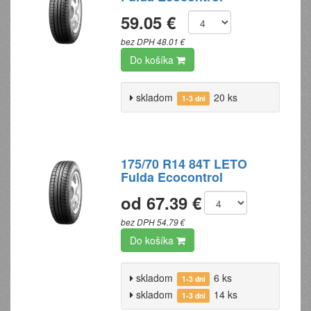
59.05 €
bez DPH 48.01 €
Do košíka
skladom
20 ks
1-3 dni
175/70 R14 84T LETO
Fulda Ecocontrol
od 67.39 €
bez DPH 54.79 €
Do košíka
skladom
6 ks
1-3 dni
skladom
14 ks
1-3 dni