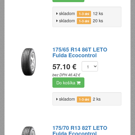
skladom
12 ks
1-3 dni
skladom
20 ks
1-3 dni
175/65 R14 86T LETO
Fulda Ecocontrol
57.10 €
bez DPH 46.42 €
Do košíka
skladom
2 ks
1-3 dni
175/70 R13 82T LETO
Fulda Ecocontrol