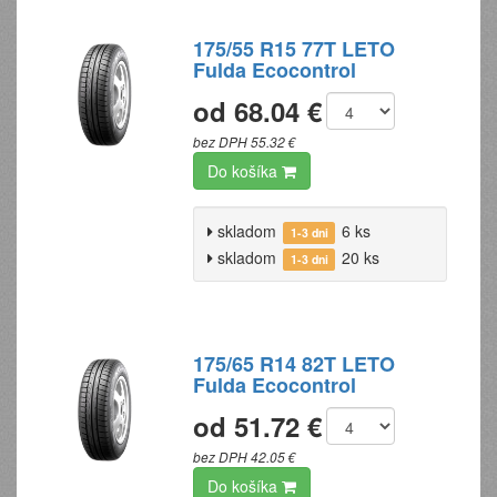
175/55 R15 77T LETO
Fulda Ecocontrol
od 68.04 €
bez DPH 55.32 €
Do košíka
skladom
6 ks
1-3 dni
skladom
20 ks
1-3 dni
175/65 R14 82T LETO
Fulda Ecocontrol
od 51.72 €
bez DPH 42.05 €
Do košíka