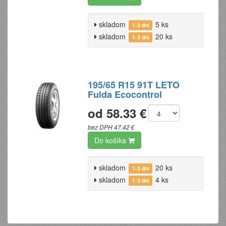
skladom
5 ks
1-3 dni
skladom
20 ks
1-3 dni
195/65 R15 91T LETO
Fulda Ecocontrol
od 58.33 €
bez DPH 47.42 €
Do košíka
skladom
20 ks
1-3 dni
skladom
4 ks
1-3 dni