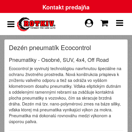
Kontakt predajňa
Dezén pneumatík Ecocontrol
Pneumatiky - Osobné, SUV, 4x4, Off Road
Ecocontrol je vyvinutý technológiou navrhnutou špeciálne na
ochranu životného prostredia. Nová konštrukcia prispieva k
zníženiu valivého odporu a tiež sa odráža vo vyššom
kilometrovom dosahu pneumatiky. Vďaka eliptickým dutinám
s oddelenými ramennými rebrami sa zväčšuje kontaktná
plocha pneumatiky s vozovkou, čím sa skracuje brzdná
dráha. Dezén má tzv. nano-polymérovú zmes na báze siliky,
vďaka ktorej má pneumatika vynikajúci výkon za mokra.
Pneumatika má dokonalú rovnováhu medzi výkonom a
úsporou paliva.