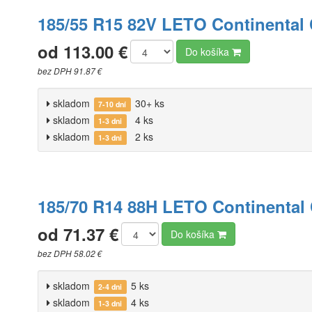
185/55 R15 82V LETO Continental
od 113.00 €
Do košíka
bez DPH 91.87 €
skladom
30+ ks
7-10 dní
skladom
4 ks
1-3 dni
skladom
2 ks
1-3 dni
185/70 R14 88H LETO Continental
od 71.37 €
Do košíka
bez DPH 58.02 €
skladom
5 ks
2-4 dni
skladom
4 ks
1-3 dni