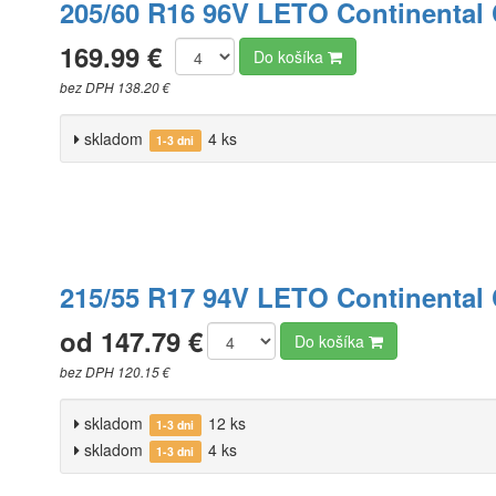
205/60 R16 96V LETO Continental
169.99 €
Do košíka
bez DPH 138.20 €
skladom
4 ks
1-3 dni
215/55 R17 94V LETO Continental
od 147.79 €
Do košíka
bez DPH 120.15 €
skladom
12 ks
1-3 dni
skladom
4 ks
1-3 dni