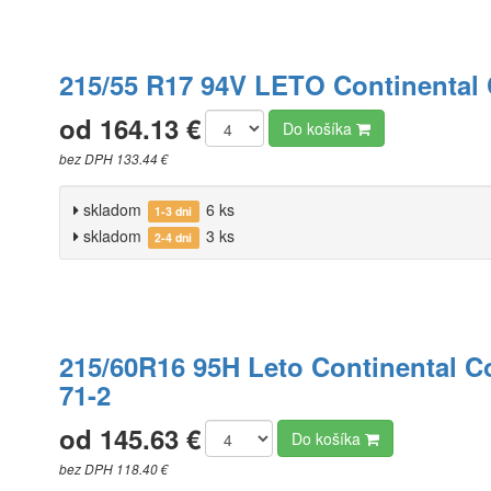
215/55 R17 94V LETO Continental
od 164.13 €
Do košíka
bez DPH 133.44 €
skladom
6 ks
1-3 dni
skladom
3 ks
2-4 dni
215/60R16 95H Leto Continental 
71-2
od 145.63 €
Do košíka
bez DPH 118.40 €