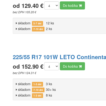
od 129.40 €
Do košíka
bez DPH 105.20 €
skladom
12 ks
5-7 dní
skladom
2 ks
7-10 dní
225/55 R17 101W LETO Continenta
od 152.90 €
Do košíka
bez DPH 124.31 €
skladom
3 ks
1-3 dni
skladom
30+ ks
7-10 dní
skladom
8 ks
1-3 dni