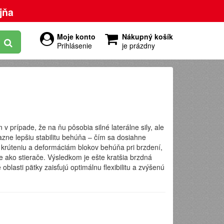
jňa
Moje konto
Nákupný košík
Prihlásenie
je prázdny
prípade, že na ňu pôsobia silné laterálne sily, ale
azne lepšiu stabilitu behúňa – čím sa dosiahne
 krúteniu a deformáciám blokov behúňa pri brzdení,
 ako stierače. Výsledkom je ešte kratšia brzdná
lasti pätky zaisťujú optimálnu flexibilitu a zvýšenú