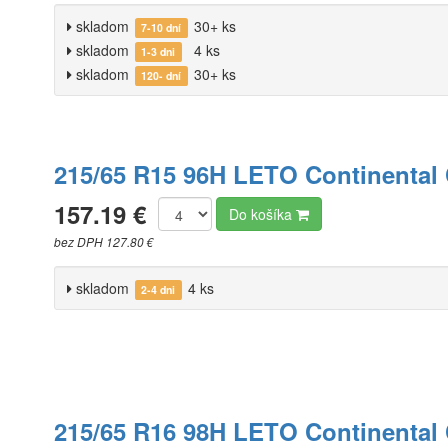
skladom
30+ ks
7-10 dní
skladom
4 ks
1-3 dni
skladom
30+ ks
120- dní
215/65 R15 96H LETO Continental
157.19 €
Do košíka
bez DPH 127.80 €
skladom
4 ks
2-4 dni
215/65 R16 98H LETO Continental