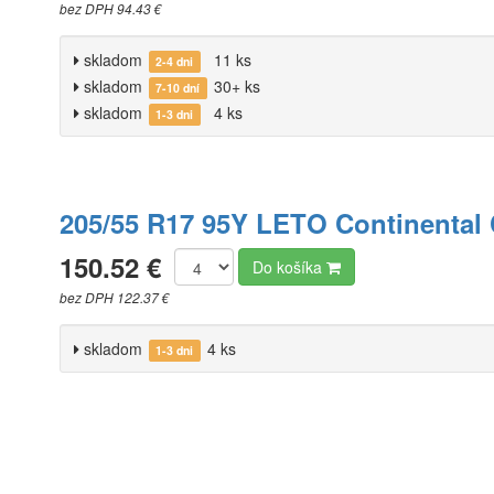
bez DPH 94.43 €
skladom
11 ks
2-4 dni
skladom
30+ ks
7-10 dní
skladom
4 ks
1-3 dni
205/55 R17 95Y LETO Continental
150.52 €
Do košíka
bez DPH 122.37 €
skladom
4 ks
1-3 dni