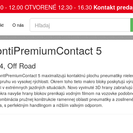
00 - 12.00 OTVORENÉ 12.30 - 16.30
Kontakt preda
kt
O nás
ntiPremiumContact 5
4, Off Road
tiPremiumContact 5 maximalizujú kontaktnú plochu pneumatiky nielen v 
pruhu vo vysokej rýchlosti. Okrem toho tieto makro bloky poskytujú výr
 i v extrémnych jazdných situáciách. Novo vyvinuté 3D hrany zabraňujú
okra navyše hrany blokov prenikajú vodným filmom na vozovke podobne
inácia pružnej konštrukcie ramennej oblasti pneumatiky a zosilnené ob
šia, s perfektným handlingom a nižším valivým odporom.