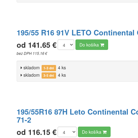
195/55 R16 91V LETO Continental
od 141.65 €
Do košíka
bez DPH 115.16 €
skladom
4 ks
1-3 dni
skladom
4 ks
3-5 dní
195/55R16 87H Leto Continental 
71-2
od 116.15 €
Do košíka