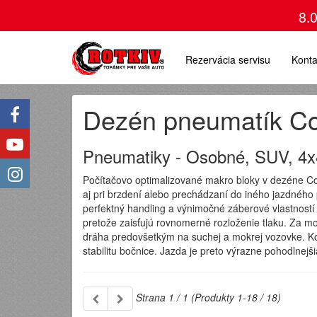
8.
Rezervácia servisu
Konta
Dezén pneumatík Co
Pneumatiky - Osobné, SUV, 4x
Počítačovo optimalizované makro bloky v dezéne Con
aj pri brzdení alebo prechádzaní do iného jazdného 
perfektný handling a výnimočné záberové vlastností
pretože zaisťujú rovnomerné rozloženie tlaku. Za m
dráha predovšetkým na suchej a mokrej vozovke. Komb
stabilitu bočnice. Jazda je preto výrazne pohodlnej
Strana 1 / 1 (Produkty 1-18 / 18)