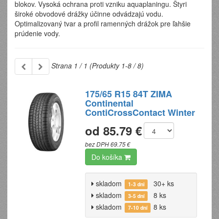
blokov. Vysoká ochrana proti vzniku aquaplaningu. Štyri
široké obvodové drážky účinne odvádzajú vodu.
Optimalizovaný tvar a profil ramenných drážok pre ľahšie
prúdenie vody.
Strana 1 / 1 (Produkty 1-8 / 8)
175/65 R15 84T ZIMA
Continental
ContiCrossContact Winter
od 85.79 €
bez DPH 69.75 €
Do košíka
skladom
30+ ks
1-3 dni
skladom
8 ks
3-5 dní
skladom
8 ks
7-10 dní