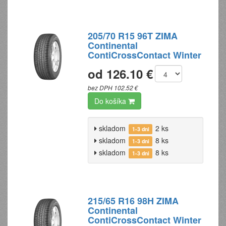
205/70 R15 96T ZIMA
Continental
ContiCrossContact Winter
od 126.10 €
bez DPH 102.52 €
Do košíka
skladom
2 ks
1-3 dni
skladom
8 ks
1-3 dni
skladom
8 ks
1-3 dni
215/65 R16 98H ZIMA
Continental
ContiCrossContact Winter