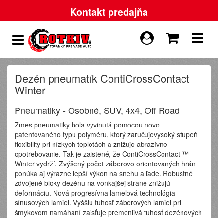
Kontakt predajňa
Dezén pneumatík ContiCrossContact
Winter
Pneumatiky - Osobné, SUV, 4x4, Off Road
Zmes pneumatiky bola vyvinutá pomocou novo
patentovaného typu polyméru, ktorý zaručujevysoký stupeň
flexibility pri nízkych teplotách a znižuje abrazívne
opotrebovanie. Tak je zaistené, že ContiCrossContact ™
Winter vydrží. Zvýšený počet záberovo orientovaných hrán
ponúka aj výrazne lepší výkon na snehu a ľade. Robustné
zdvojené bloky dezénu na vonkajšej strane znižujú
deformáciu. Nová progresívna lamelová technológia
sínusových lamiel. Vyššiu tuhosť záberových lamiel pri
šmykovom namáhaní zaisťuje premenlivá tuhosť dezénových