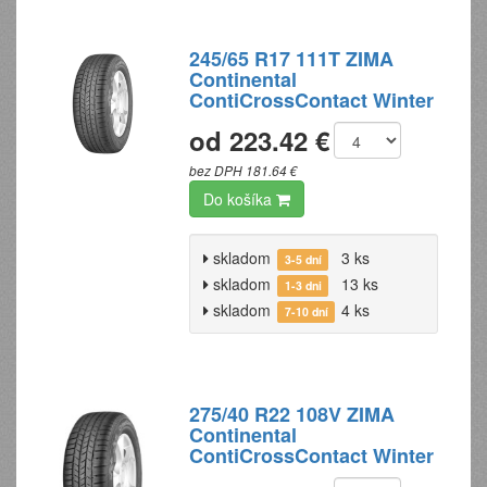
245/65 R17 111T ZIMA
Continental
ContiCrossContact Winter
od 223.42 €
bez DPH 181.64 €
Do košíka
skladom
3 ks
3-5 dní
skladom
13 ks
1-3 dni
skladom
4 ks
7-10 dní
275/40 R22 108V ZIMA
Continental
ContiCrossContact Winter