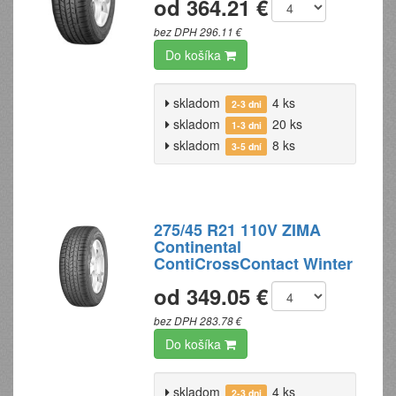
od 364.21 €
bez DPH 296.11 €
Do košíka
skladom
4 ks
2-3 dni
skladom
20 ks
1-3 dni
skladom
8 ks
3-5 dní
275/45 R21 110V ZIMA
Continental
ContiCrossContact Winter
od 349.05 €
bez DPH 283.78 €
Do košíka
skladom
4 ks
2-3 dni